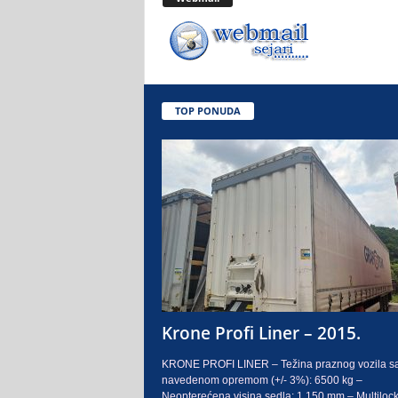
.
o
.
TOP PONUDA
S
a
r
a
j
e
Krone Profi Liner – 2015.
v
KRONE PROFI LINER – Težina praznog vozila s
navedenom opremom (+/- 3%): 6500 kg –
o
Neopterećena visina sedla: 1.150 mm – Multilock