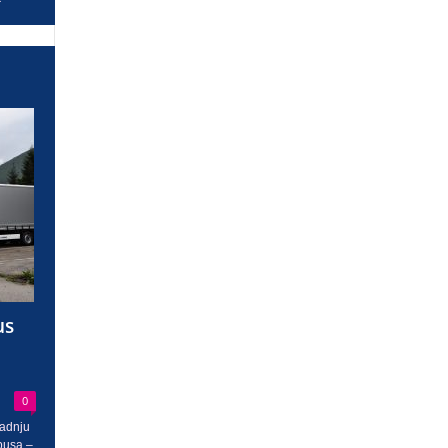
us
0
radnju
busa –