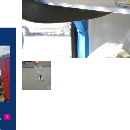
0
a
-