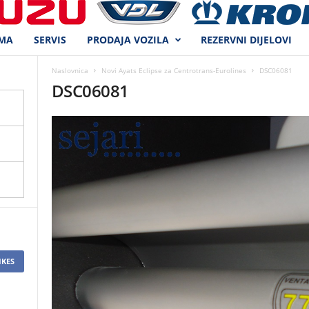
MA
SERVIS
PRODAJA VOZILA
REZERVNI DIJELOVI
Naslovnica
Novi Ayats Eclipse za Centrotrans-Eurolines
DSC06081
DSC06081
IKES