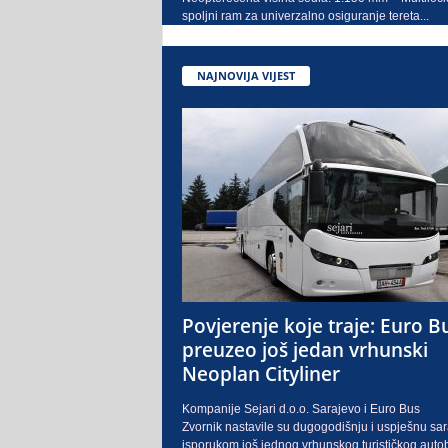
spoljni ram za univerzalno osiguranje tereta...
NAJNOVIJA VIJEST
Povjerenje koje traje: Euro B
preuzeo još jedan vrhunski
Neoplan Cityliner
Kompanije Sejari d.o.o. Sarajevo i Euro Bus
Zvornik nastavile su dugogodišnju i uspješnu sa
isporukom još jednog vrhunskog turističkog auto