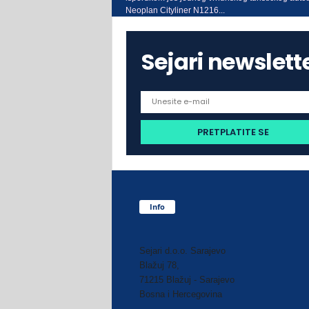
Neoplan Cityliner N1216...
Sejari newslett
Info
Sejari d.o.o. Sarajevo
Blažuj 78,
71215 Blažuj - Sarajevo
Bosna i Hercegovina