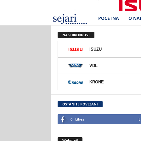
POČETNA
O NA
S
e
NAŠI BRENDOVI
j
ISUZU
a
VDL
r
KRONE
i
d
OSTANITE POVEZANI
.
0
Likes
L
o
Webmail