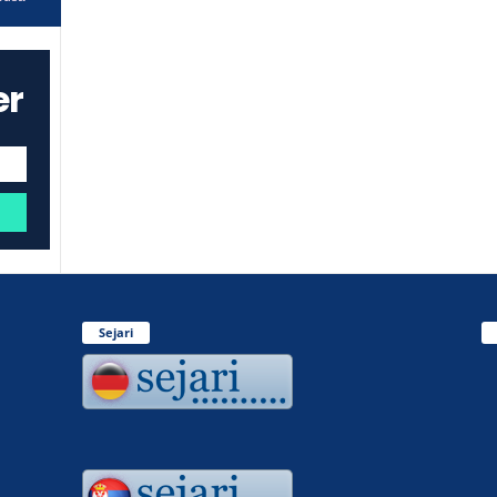
er
Sejari