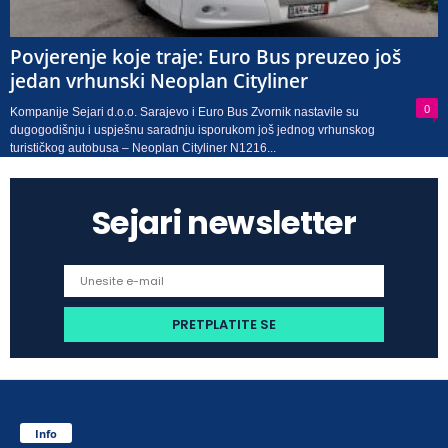
Povjerenje koje traje: Euro Bus preuzeo još
jedan vrhunski Neoplan Cityliner
0
Kompanije Sejari d.o.o. Sarajevo i Euro Bus Zvornik nastavile su
dugogodišnju i uspješnu saradnju isporukom još jednog vrhunskog
turističkog autobusa – Neoplan Cityliner N1216...
Sejari newsletter
Info