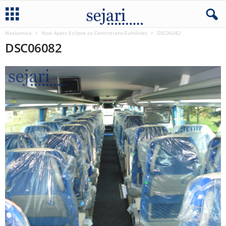
Naslovnica
Novi Ayats Eclipse za Centrotrans-Eurolines
DSC06082
DSC06082