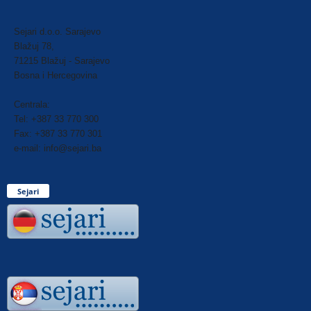
Sejari d.o.o. Sarajevo
Blažuj 78,
71215 Blažuj - Sarajevo
Bosna i Hercegovina
Centrala:
Tel: +387 33 770 300
Fax: +387 33 770 301
e-mail: info@sejari.ba
Sejari