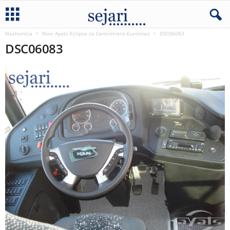
Naslovnica
Novi Ayats Eclipse za Centrotrans-Eurolines
DSC06083
DSC06083