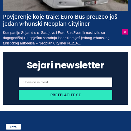
Povjerenje koje traje: Euro Bus preuzeo još
jedan vrhunski Neoplan Cityliner
0
Kompanije Sejari d.o.o. Sarajevo i Euro Bus Zvornik nastavile su
dugogodišnju i uspješnu saradnju isporukom još jednog vrhunskog
turističkog autobusa – Neoplan Cityliner N1216...
Sejari newsletter
Info