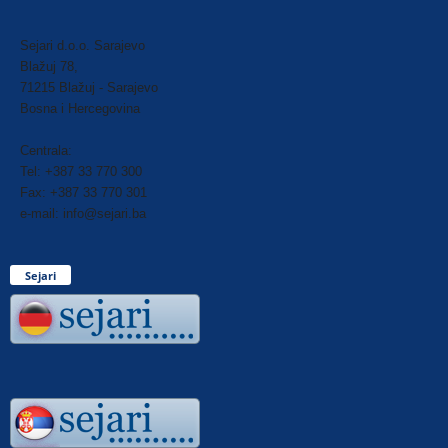
Sejari d.o.o. Sarajevo
Blažuj 78,
71215 Blažuj - Sarajevo
Bosna i Hercegovina
Centrala:
Tel: +387 33 770 300
Fax: +387 33 770 301
e-mail: info@sejari.ba
Sejari