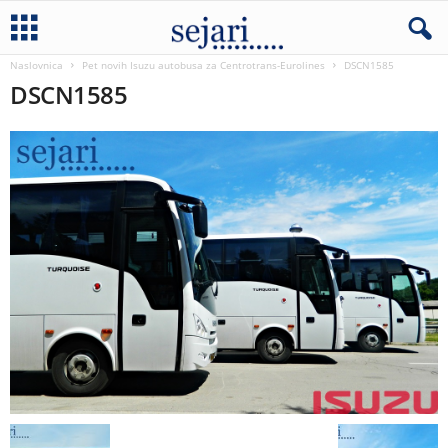
Naslovnica
Pet novih Isuzu autobusa za Centrotrans-Eurolines
DSCN1585
DSCN1585