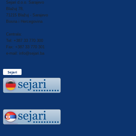
Sejari d.o.o. Sarajevo
Blažuj 78,
71215 Blažuj - Sarajevo
Bosna i Hercegovina
Centrala:
Tel: +387 33 770 300
Fax: +387 33 770 301
e-mail: info@sejari.ba
Sejari