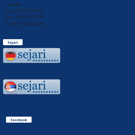
Centrala:
Tel: +387 33 770 300
Fax: +387 33 770 301
e-mail: info@sejari.ba
Sejari
Facebook