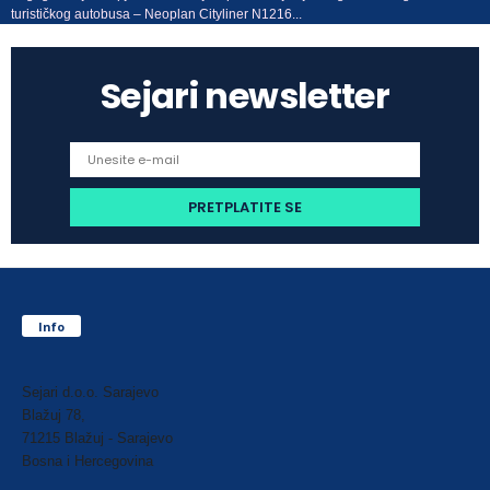
turističkog autobusa – Neoplan Cityliner N1216...
Sejari newsletter
Info
Sejari d.o.o. Sarajevo
Blažuj 78,
71215 Blažuj - Sarajevo
Bosna i Hercegovina