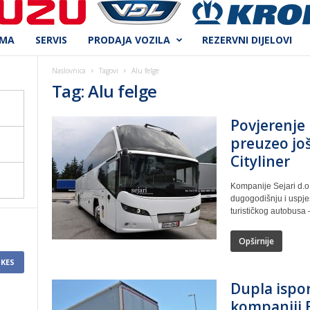
AMA
SERVIS
PRODAJA VOZILA
REZERVNI DIJELOVI
Naslovnica
Tagovi
Alu felge
Tag: Alu felge
Povjerenje 
preuzeo jo
Cityliner
Kompanije Sejari d.o.
dugogodišnju i uspj
turističkog autobusa 
Opširnije
IKES
Dupla ispor
kompaniji 