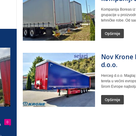
Kompanija Boreas iz 
grupacije u proizvodn
tehničke robe. Od sad
Opširnije
Nov Krone P
d.o.o.
Herceg d.o.o. Magla
tereta u većini evro
širom Evrope najbolja
Opširnije
0
a
-