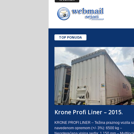
.
o
.
TOP PONUDA
S
a
r
a
j
e
Krone Profi Liner – 2015.
v
KRONE PROFI LINER – Težina praznog vozila s
navedenom opremom (+/- 3%): 6500 kg –
o
Neopterećena visina sedla: 1.150 mm – Multilock