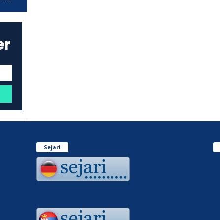
er
Sejari