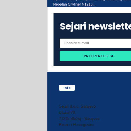
Neoplan Cityliner N1216...
Sejari newslett
Info
Sejari d.o.o. Sarajevo
Blažuj 78,
71215 Blažuj - Sarajevo
Bosna i Hercegovina