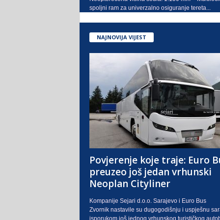
spoljni ram za univerzalno osiguranje tereta...
NAJNOVIJA VIJEST
Povjerenje koje traje: Euro B
preuzeo još jedan vrhunski
Neoplan Cityliner
Kompanije Sejari d.o.o. Sarajevo i Euro Bus
Zvornik nastavile su dugogodišnju i uspješnu sa
isporukom još jednog vrhunskog turističkog auto