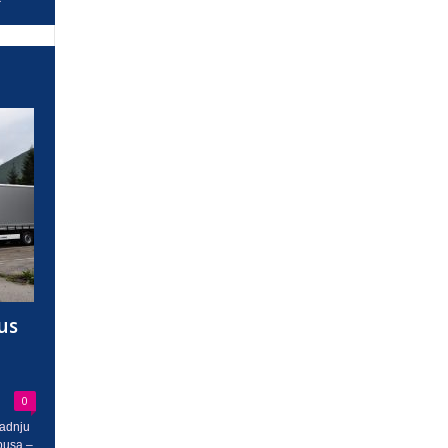
us
0
radnju
busa –