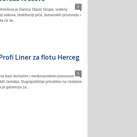
0
Kreševa je članica Stanić Grupe, vodeće
ji sokova, distribuciji pića, duhanskih proizvoda i
a će se...
rofi Liner za flotu Herceg
0
j se bavi domaćim i međunarodnim prevozom
pskih zemalja. Dugogodišnje prisutstvo na cestama
 je garancija za...