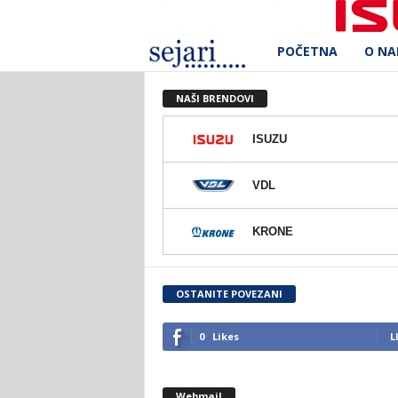
POČETNA
O N
S
e
NAŠI BRENDOVI
j
ISUZU
a
VDL
r
KRONE
i
d
OSTANITE POVEZANI
.
0
Likes
L
o
Webmail