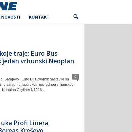
NOVOSTI
KONTAKT
koje traje: Euro Bus
š jedan vrhunski Neoplan
0
o. Sarajevo i Euro Bus Zvornik nastavile su
ešnu saradnju isporukom još jednog vrhunskog
– Neoplan Cityliner N1216...
uka Profi Linera
Boreas Kreševo