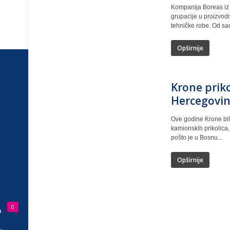
Kompanija Boreas iz 
grupacije u proizvodn
tehničke robe. Od sad
Opširnije
Krone priko
Hercegovin
Ove godine Krone bilj
kamionskih prikolica,
pošto je u Bosnu...
Opširnije
0
a
-