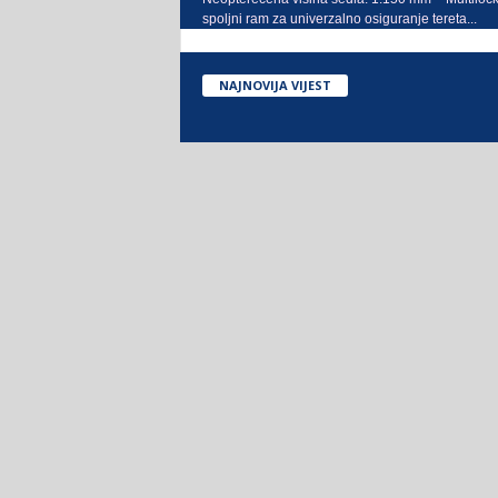
spoljni ram za univerzalno osiguranje tereta...
NAJNOVIJA VIJEST
Povjerenje koje traje: Euro B
preuzeo još jedan vrhunski
Neoplan Cityliner
Kompanije Sejari d.o.o. Sarajevo i Euro Bus
Zvornik nastavile su dugogodišnju i uspješnu sa
isporukom još jednog vrhunskog turističkog auto