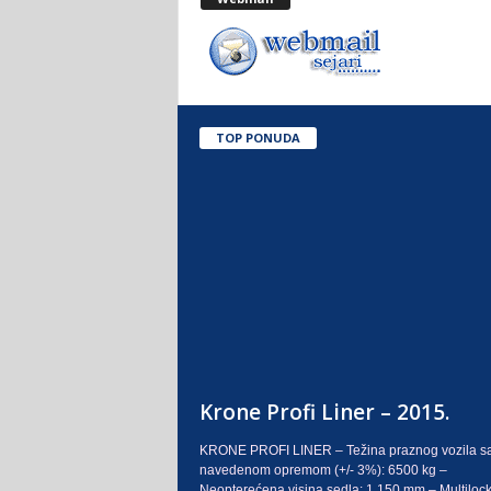
.
o
.
TOP PONUDA
S
a
r
a
j
e
Krone Profi Liner – 2015.
v
KRONE PROFI LINER – Težina praznog vozila s
navedenom opremom (+/- 3%): 6500 kg –
o
Neopterećena visina sedla: 1.150 mm – Multilock