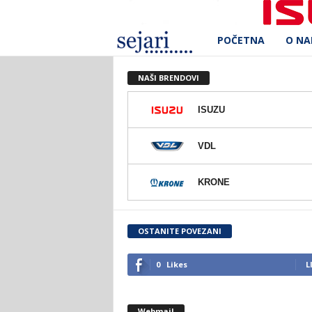
POČETNA
O N
S
e
NAŠI BRENDOVI
j
ISUZU
a
VDL
r
KRONE
i
d
OSTANITE POVEZANI
.
0
Likes
L
o
Webmail