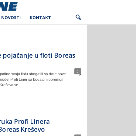
NOVOSTI
KONTAKT
pojačanje u floti Boreas
0
odine svoju flotu obogatili sa dvije nove
 model Profi Liner sa bogatom opremom,
Kreševa se...
uka Profi Linera
Boreas Kreševo