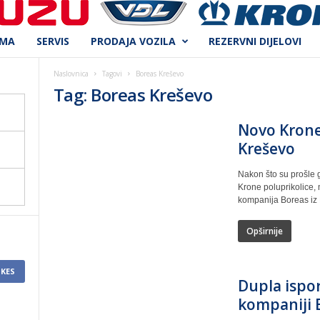
AMA
SERVIS
PRODAJA VOZILA
REZERVNI DIJELOVI
Naslovnica
Tagovi
Boreas Kreševo
Tag: Boreas Kreševo
Novo Krone 
Kreševo
Nakon što su prošle g
Krone poluprikolice,
kompanija Boreas iz 
Opširnije
IKES
Dupla ispor
kompaniji 