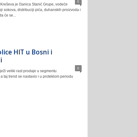
0
Kreševa je članica Stanić Grupe, vodeće
ji sokova, distribuciji pića, duhanskih proizvoda i
a će se...
lice HIT u Bosni i
i
0
eži veliki rast prodaje u segmentu
 a taj trend se nastavio i u proteklom periodu