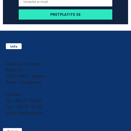
Info
Sejari d.o.o. Sarajevo
Blažuj 78,
71215 Blažuj - Sarajevo
Bosna i Hercegovina
Centrala:
Tel: +387 33 770 300
Fax: +387 33 770 301
e-mail: info@sejari.ba