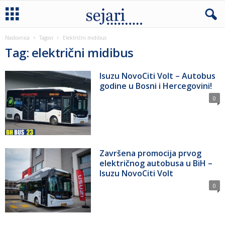
Naslovnica
Tagovi
Električni midibus
Tag: električni midibus
Isuzu NovoCiti Volt – Autobus
godine u Bosni i Hercegovini!
0
Završena promocija prvog
električnog autobusa u BiH –
Isuzu NovoCiti Volt
0