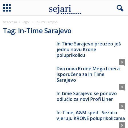
Naslovnica
Tagovi
In-Time Sarajevo
Tag: In-Time Sarajevo
In Time Sarajevo preuzeo još
jednu novu Krone
poluprikolicu
0
Dva nova Krone Mega Linera
isporučena za In Time
Sarajevo
0
In time Sarajevo se ponovo
odlučio za novi Profi Liner
0
In-Time, A&M sped i Sezato
vjeruju KRONE poluprikolicama
0