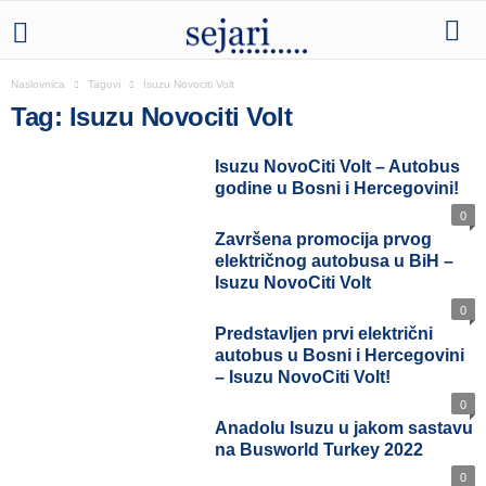
Naslovnica
Tagovi
Isuzu Novociti Volt
Tag: Isuzu Novociti Volt
Isuzu NovoCiti Volt – Autobus
godine u Bosni i Hercegovini!
0
Završena promocija prvog
električnog autobusa u BiH –
Isuzu NovoCiti Volt
0
Predstavljen prvi električni
autobus u Bosni i Hercegovini
– Isuzu NovoCiti Volt!
0
Anadolu Isuzu u jakom sastavu
na Busworld Turkey 2022
0