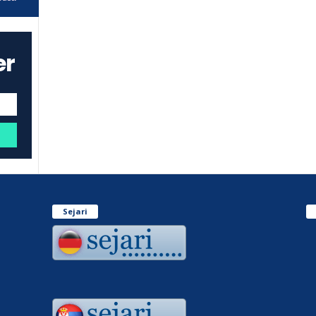
er
Sejari