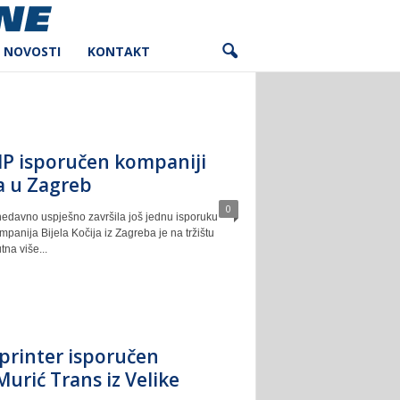
NOVOSTI
KONTAKT
P isporučen kompaniji
ja u Zagreb
0
nedavno uspješno završila još jednu isporuku
mpanija Bijela Kočija iz Zagreba je na tržištu
na više...
printer isporučen
urić Trans iz Velike