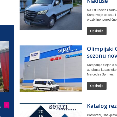
Kladuše
Na listu novih i zadov
Sarajevo je upisala i
o ozbiljnoj porodičnoj
Opširnije
Olimpijski 
sezonu nov
Kompanija Sejari d.o
autobusa kapaciteta o
Mercedes Sprinter...
Opširnije
Katalog rez
0
a
Poštovani, Obavješta
-