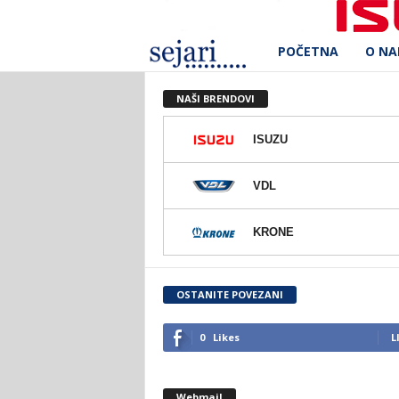
POČETNA
O N
S
e
NAŠI BRENDOVI
j
ISUZU
a
VDL
r
KRONE
i
d
OSTANITE POVEZANI
.
0
Likes
L
o
Webmail