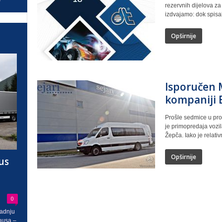
rezervnih dijelova z
izdvajamo: dok spisak 
Opširnije
Isporučen 
kompaniji 
Prošle sedmice u pros
je primopredaja vozil
Žepča. Iako je relati
Opširnije
us
0
radnju
busa –