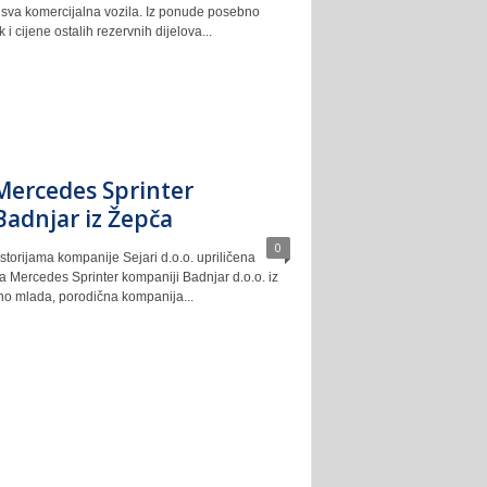
a sva komercijalna vozila. Iz ponude posebno
i cijene ostalih rezervnih dijelova...
Mercedes Sprinter
Badnjar iz Žepča
0
torijama kompanije Sejari d.o.o. upriličena
a Mercedes Sprinter kompaniji Badnjar d.o.o. iz
vno mlada, porodična kompanija...