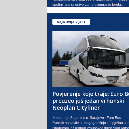
spoljni ram za univerzalno osiguranje tereta...
NAJNOVIJA VIJEST
Povjerenje koje traje: Euro B
preuzeo još jedan vrhunski
Neoplan Cityliner
Kompanije Sejari d.o.o. Sarajevo i Euro Bus
Zvornik nastavile su dugogodišnju i uspješnu sa
isporukom još jednog vrhunskog turističkog auto