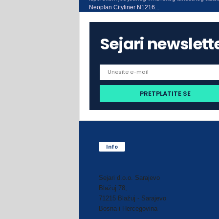
Neoplan Cityliner N1216...
Sejari newslett
Info
Sejari d.o.o. Sarajevo
Blažuj 78,
71215 Blažuj - Sarajevo
Bosna i Hercegovina