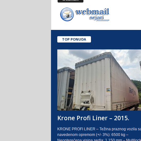
.
o
.
TOP PONUDA
S
a
r
a
j
e
Krone Profi Liner – 2015.
v
KRONE PROFI LINER – Težina praznog vozila s
navedenom opremom (+/- 3%): 6500 kg –
o
Neopterećena visina sedla: 1.150 mm – Multilock