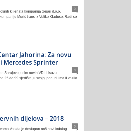
0
oljnih klijenata kompanija Sejari d.o.o.
 kompaniju Murić trans iz Velike Kladuše. Radi se
...
Centar Jahorina: Za novu
i Mercedes Sprinter
0
.o. Sarajevo, osim novih VDL i Isuzu
d 25 do 99 sjedišta, u svojoj ponudi ima li vozila
ervnih dijelova – 2018
0
vamo Vas da je dostupan naš novi katalog