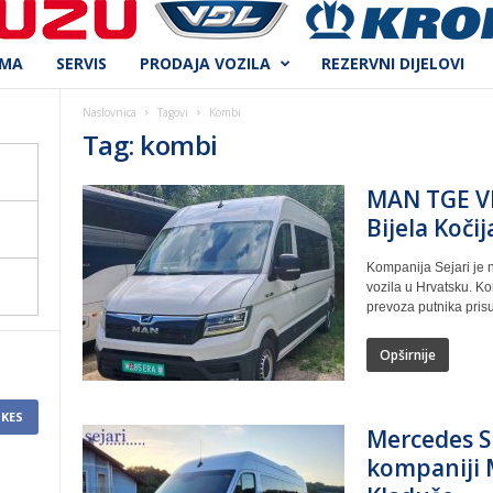
AMA
SERVIS
PRODAJA VOZILA
REZERVNI DIJELOVI
Naslovnica
Tagovi
Kombi
Tag: kombi
MAN TGE VI
Bijela Koči
Kompanija Sejari je 
vozila u Hrvatsku. Ko
prevoza putnika prisut
Opširnije
IKES
Mercedes S
kompaniji M