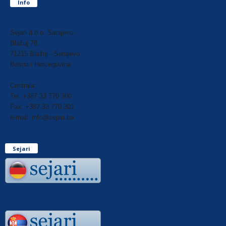
Info
Sejari d.o.o. Sarajevo
Blažuj 78,
71215 Blažuj - Sarajevo
Bosna i Hercegovina
Centrala:
Tel: +387 33 770 300
Fax: +387 33 770 301
e-mail: info@sejari.ba
Sejari