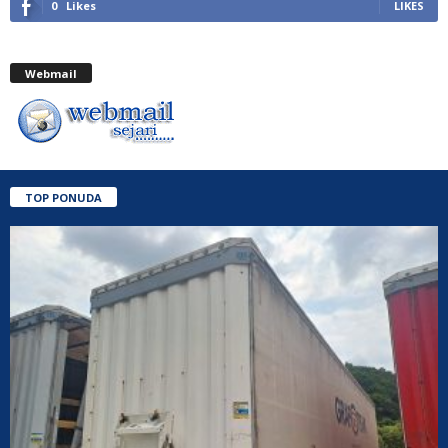
0
Likes
LIKES
Webmail
TOP PONUDA