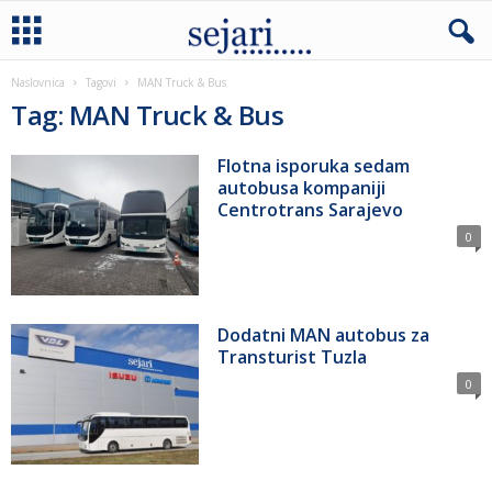
Naslovnica
Tagovi
MAN Truck & Bus
Tag: MAN Truck & Bus
Flotna isporuka sedam
autobusa kompaniji
Centrotrans Sarajevo
0
Dodatni MAN autobus za
Transturist Tuzla
0