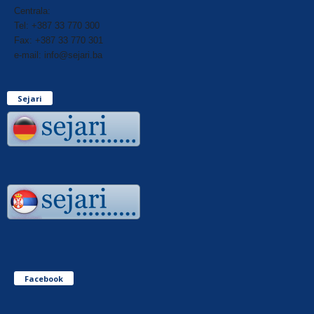
Centrala:
Tel: +387 33 770 300
Fax: +387 33 770 301
e-mail: info@sejari.ba
Sejari
Facebook