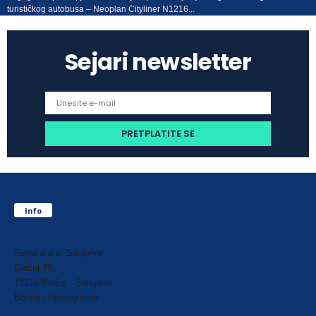
turističkog autobusa – Neoplan Cityliner N1216...
Sejari newsletter
Info
Sejari d.o.o. Sarajevo
Blažuj 78,
71215 Blažuj - Sarajevo
Bosna i Hercegovina