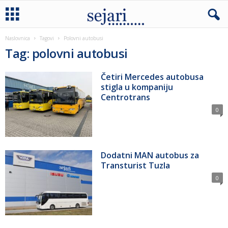
Naslovnica
Tagovi
Polovni autobusi
Tag: polovni autobusi
Četiri Mercedes autobusa
stigla u kompaniju
Centrotrans
0
Dodatni MAN autobus za
Transturist Tuzla
0