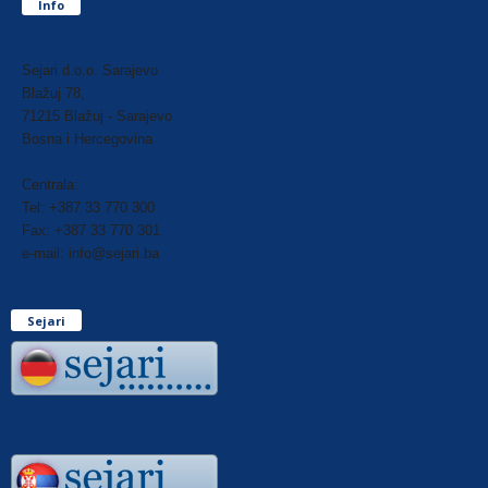
Info
Sejari d.o.o. Sarajevo
Blažuj 78,
71215 Blažuj - Sarajevo
Bosna i Hercegovina
Centrala:
Tel: +387 33 770 300
Fax: +387 33 770 301
e-mail: info@sejari.ba
Sejari