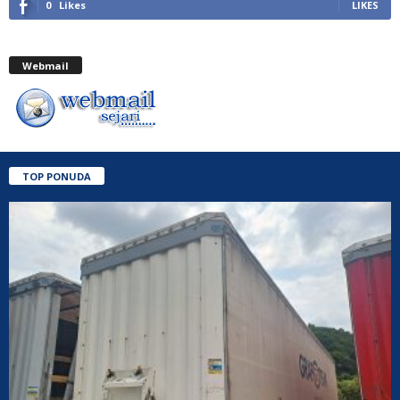
0
Likes
LIKES
Webmail
TOP PONUDA