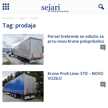
Naslovnica
Tagovi
Prodaja
Tag: prodaja
Persel Srebrenik se odlučio za
prvu novu Krone poluprikolicu
0
Krone Profi Liner STD – NOVO
VOZILO
0