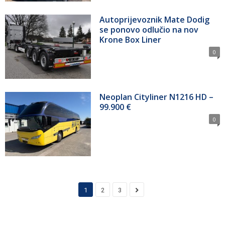
Autoprijevoznik Mate Dodig
se ponovo odlučio na nov
Krone Box Liner
0
Neoplan Cityliner N1216 HD –
99.900 €
0
1
2
3