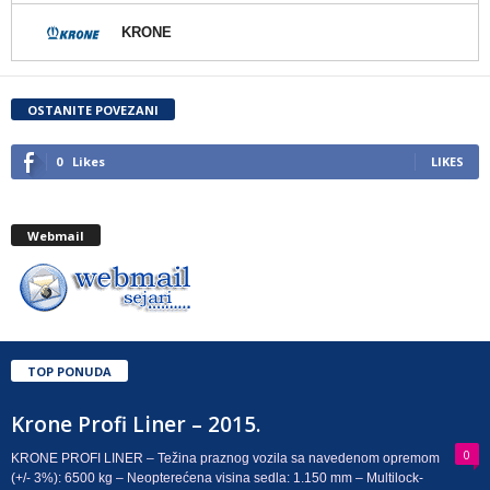
KRONE
OSTANITE POVEZANI
0
Likes
LIKES
Webmail
TOP PONUDA
Krone Profi Liner – 2015.
0
KRONE PROFI LINER – Težina praznog vozila sa navedenom opremom
(+/- 3%): 6500 kg – Neopterećena visina sedla: 1.150 mm – Multilock-