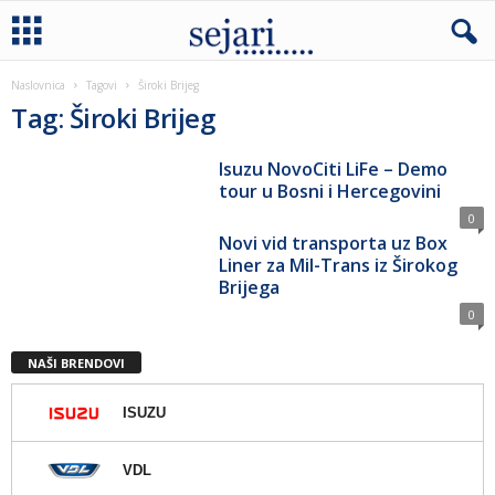
Naslovnica
Tagovi
Široki Brijeg
Tag: Široki Brijeg
Isuzu NovoCiti LiFe – Demo
tour u Bosni i Hercegovini
0
Novi vid transporta uz Box
Liner za Mil-Trans iz Širokog
Brijega
0
NAŠI BRENDOVI
ISUZU
VDL