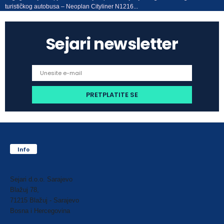
turističkog autobusa – Neoplan Cityliner N1216...
Sejari newsletter
Info
Sejari d.o.o. Sarajevo
Blažuj 78,
71215 Blažuj - Sarajevo
Bosna i Hercegovina