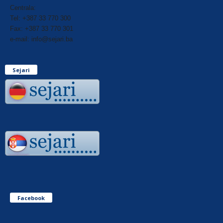
Centrala:
Tel: +387 33 770 300
Fax: +387 33 770 301
e-mail: info@sejari.ba
Sejari
Facebook