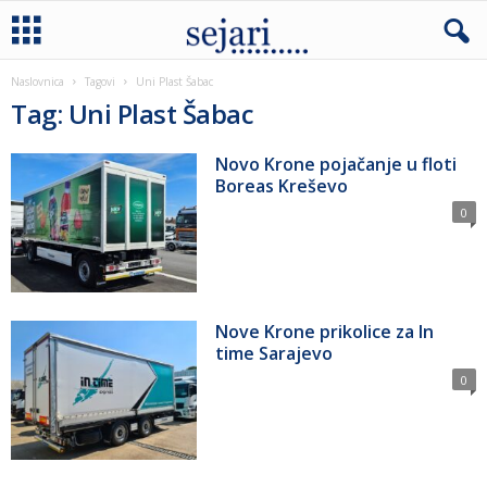
Naslovnica
Tagovi
Uni Plast Šabac
Tag: Uni Plast Šabac
Novo Krone pojačanje u floti
Boreas Kreševo
0
Nove Krone prikolice za In
time Sarajevo
0