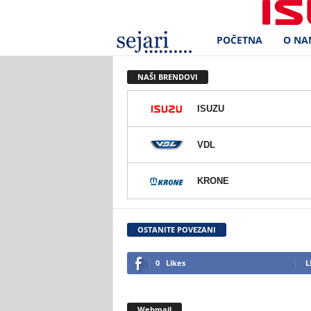
POČETNA
O NA
S
e
NAŠI BRENDOVI
j
ISUZU
a
VDL
r
KRONE
i
d
OSTANITE POVEZANI
.
0
Likes
L
o
Webmail