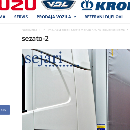
MA
SERVIS
PRODAJA VOZILA
REZERVNI DIJELOVI
Naslovnica
In-Time, A&M sped i Sezato vjeruju KRONE poluprikolicama
sezato-2
IKES