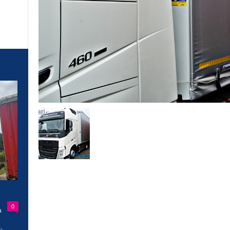
0
a
-