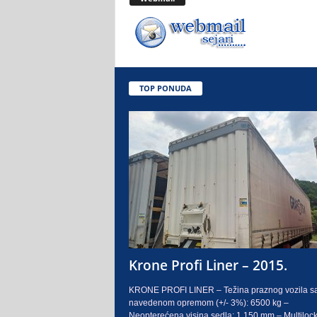
.
o
.
TOP PONUDA
S
a
r
a
j
e
Krone Profi Liner – 2015.
v
KRONE PROFI LINER – Težina praznog vozila s
navedenom opremom (+/- 3%): 6500 kg –
o
Neopterećena visina sedla: 1.150 mm – Multilock