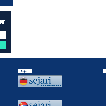
er
Sejari