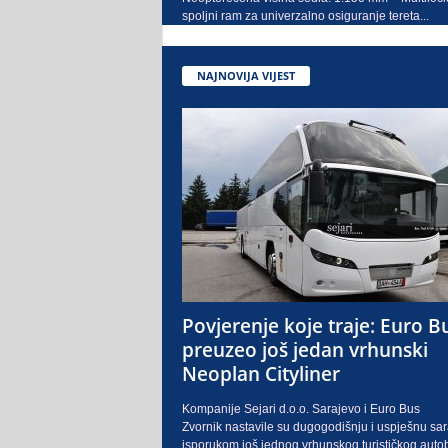
spoljni ram za univerzalno osiguranje tereta...
NAJNOVIJA VIJEST
Povjerenje koje traje: Euro B
preuzeo još jedan vrhunski
Neoplan Cityliner
Kompanije Sejari d.o.o. Sarajevo i Euro Bus
Zvornik nastavile su dugogodišnju i uspješnu sa
isporukom još jednog vrhunskog turističkog auto