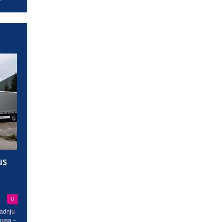
us
0
radnju
busa –