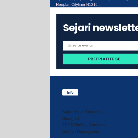
Neoplan Cityliner N1216...
Sejari newslett
Info
Sejari d.o.o. Sarajevo
Blažuj 78,
71215 Blažuj - Sarajevo
Bosna i Hercegovina