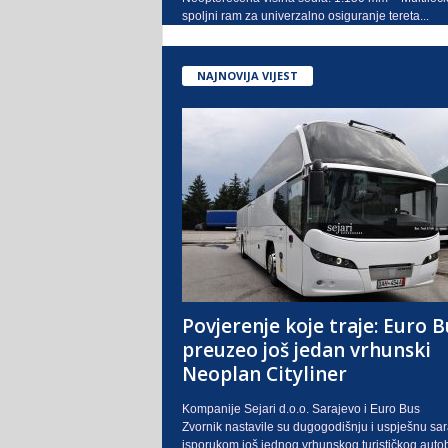
spoljni ram za univerzalno osiguranje tereta...
NAJNOVIJA VIJEST
Povjerenje koje traje: Euro B
preuzeo još jedan vrhunski
Neoplan Cityliner
Kompanije Sejari d.o.o. Sarajevo i Euro Bus
Zvornik nastavile su dugogodišnju i uspješnu sa
isporukom još jednog vrhunskog turističkog auto