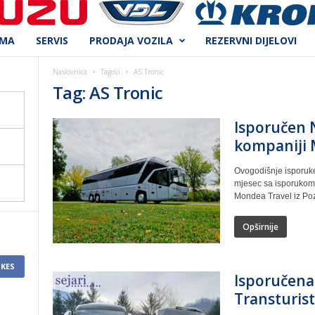
AMA
SERVIS
PRODAJA VOZILA
REZERVNI DIJELOVI
Naslovnica
Tagovi
AS Tronic
Tag: AS Tronic
Isporučen 
kompaniji 
Ovogodišnje isporuke 
mjesec sa isporukom 
Mondea Travel iz Poz
Opširnije
IKES
Isporučena
Transturist