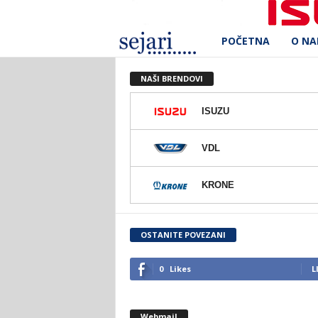
POČETNA
O N
S
e
NAŠI BRENDOVI
j
ISUZU
a
VDL
r
KRONE
i
d
OSTANITE POVEZANI
.
0
Likes
L
o
Webmail