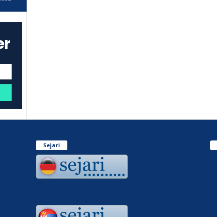
er
Sejari