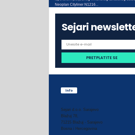
Neoplan Cityliner N1216...
Sejari newslett
Info
Sejari d.o.o. Sarajevo
Blažuj 78,
71215 Blažuj - Sarajevo
Bosna i Hercegovina