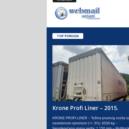
.
o
.
TOP PONUDA
S
a
r
a
j
e
Krone Profi Liner – 2015.
v
KRONE PROFI LINER – Težina praznog vozila s
navedenom opremom (+/- 3%): 6500 kg –
o
Neopterećena visina sedla: 1.150 mm – Multilock