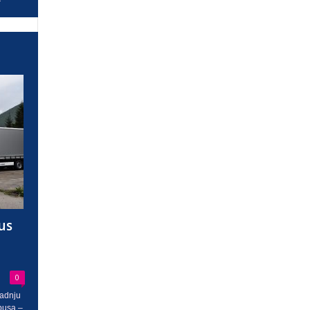
us
0
radnju
busa –