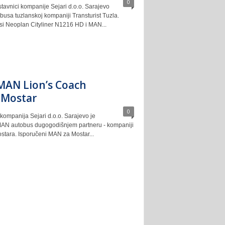
0
tavnici kompanije Sejari d.o.o. Sarajevo
obusa tuzlanskoj kompaniji Transturist Tuzla.
si Neoplan Cityliner N1216 HD i MAN...
MAN Lion’s Coach
 Mostar
0
kompanija Sejari d.o.o. Sarajevo je
MAN autobus dugogodišnjem partneru - kompaniji
stara. Isporučeni MAN za Mostar...