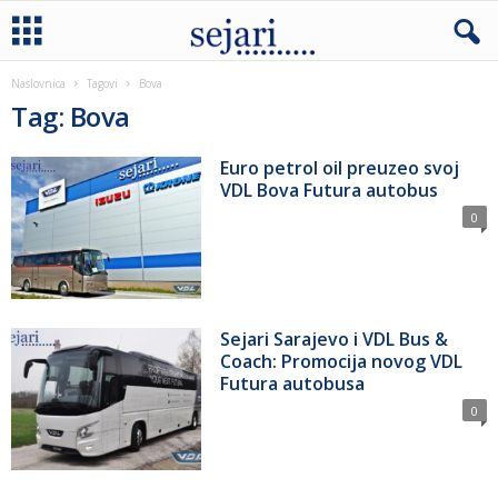
Naslovnica
Tagovi
Bova
Tag: Bova
Euro petrol oil preuzeo svoj
VDL Bova Futura autobus
0
Sejari Sarajevo i VDL Bus &
Coach: Promocija novog VDL
Futura autobusa
0