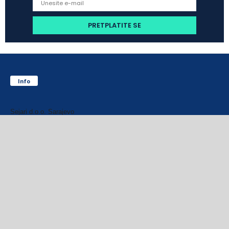
Info
Sejari d.o.o. Sarajevo
Blažuj 78,
71215 Blažuj - Sarajevo
Bosna i Hercegovina
Centrala:
Tel: +387 33 770 300
Fax: +387 33 770 301
e-mail: info@sejari.ba