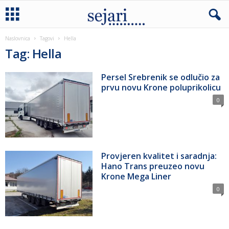
Naslovnica
Tagovi
Hella
Tag: Hella
Persel Srebrenik se odlučio za
prvu novu Krone poluprikolicu
0
Provjeren kvalitet i saradnja:
Hano Trans preuzeo novu
Krone Mega Liner
0