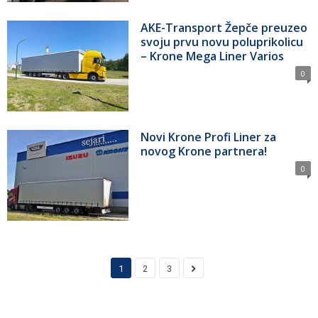
AKE-Transport Žepče preuzeo
svoju prvu novu poluprikolicu
– Krone Mega Liner Varios
0
Novi Krone Profi Liner za
novog Krone partnera!
0
1
2
3