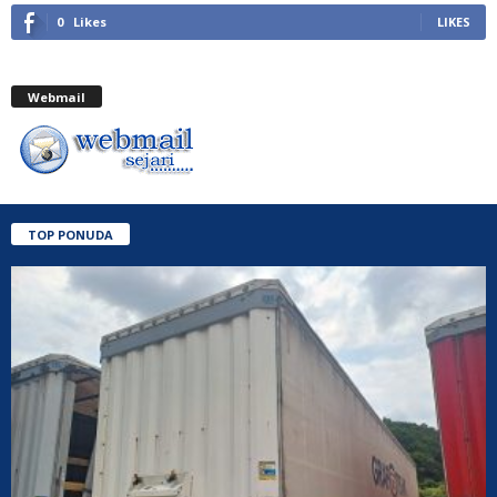
0
Likes
LIKES
Webmail
TOP PONUDA