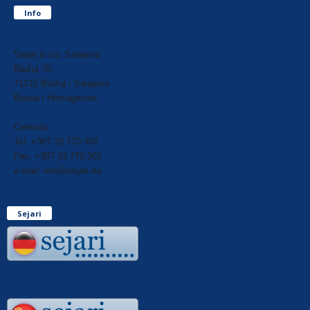
Info
Sejari d.o.o. Sarajevo
Blažuj 78,
71215 Blažuj - Sarajevo
Bosna i Hercegovina
Centrala:
Tel: +387 33 770 300
Fax: +387 33 770 301
e-mail: info@sejari.ba
Sejari