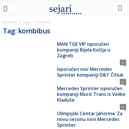
Naslovnica
Tagovi
Kombibus
Tag: kombibus
MAN TGE VIP isporučen
kompaniji Bijela Kočija u
Zagreb
0
Isporučen nov Mercedes
Sprinter kompaniji D&T Čitluk
0
Mercedes Sprinter isporučen
kompaniji Murić Trans iz Velike
Kladuše
0
Olimpijski Centar Jahorina: Za
novu sezonu novi Mercedes
Sprinter