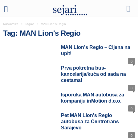
Naslovnica
Tagovi
MAN Lion's Regio
Tag: MAN Lion's Regio
MAN Lion's Regio – Cijena na
upit!
0
Prva pokretna bus-
kancelarija/kuća od sada na
cestama!
0
Isporuka MAN autobusa za
kompaniju inMotion d.o.o.
0
Pet MAN Lion's Regio
autobusa za Centrotrans
Sarajevo
0