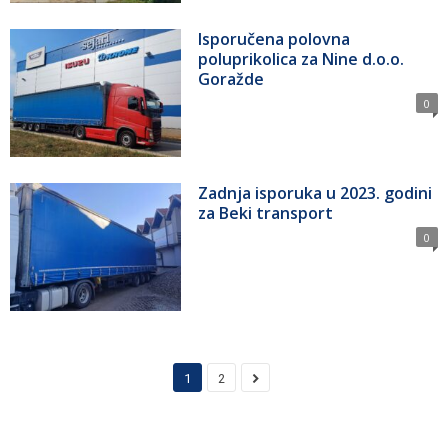
Isporučena polovna
poluprikolica za Nine d.o.o.
Goražde
0
Zadnja isporuka u 2023. godini
za Beki transport
0
1
2