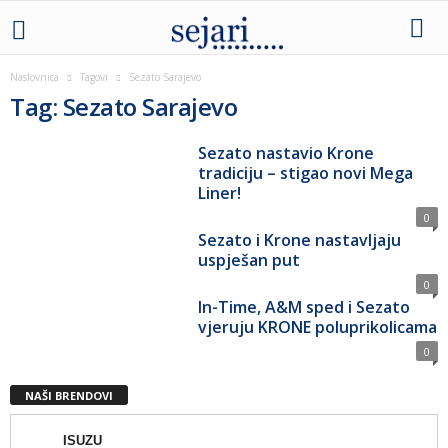
Naslovnica
Tagovi
Sezato Sarajevo
Tag: Sezato Sarajevo
Sezato nastavio Krone
tradiciju – stigao novi Mega
Liner!
0
Sezato i Krone nastavljaju
uspješan put
0
In-Time, A&M sped i Sezato
vjeruju KRONE poluprikolicama
0
NAŠI BRENDOVI
ISUZU