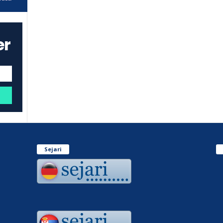
er
Sejari