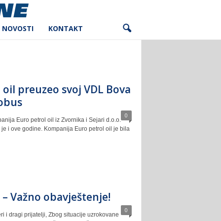
NOVOSTI
KONTAKT
 oil preuzeo svoj VDL Bova
obus
0
ija Euro petrol oil iz Zvornika i Sejari d.o.o.
je i ove godine. Kompanija Euro petrol oil je bila
o. – Važno obavještenje!
0
i i dragi prijatelji, Zbog situacije uzrokovane