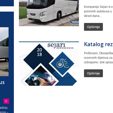
Kompanija Sejari d.o
polovnih autobusa u B
deset dana...
Opširnije
Katalog rez
Poštovani, Obavješta
rezervnih dijelova z
izdvajamo: dok spisak 
Opširnije
us
0
radnju
busa –