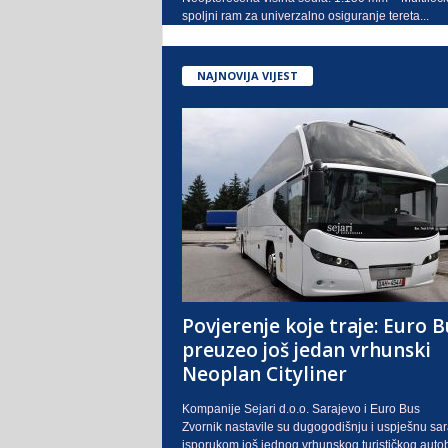
spoljni ram za univerzalno osiguranje tereta...
NAJNOVIJA VIJEST
Povjerenje koje traje: Euro B
preuzeo još jedan vrhunski
Neoplan Cityliner
Kompanije Sejari d.o.o. Sarajevo i Euro Bus
Zvornik nastavile su dugogodišnju i uspješnu sa
isporukom još jednog vrhunskog turističkog auto