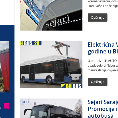
korona virusom, došl
Radi Vaše i naše sigur
Opširnije
Električna 
godine u B
U organizaciji AUTO 
dvadesetprvi “Izbor 
manifestacija organiz
Opširnije
Sejari Sara
0
Promocija 
a
autobusa
-