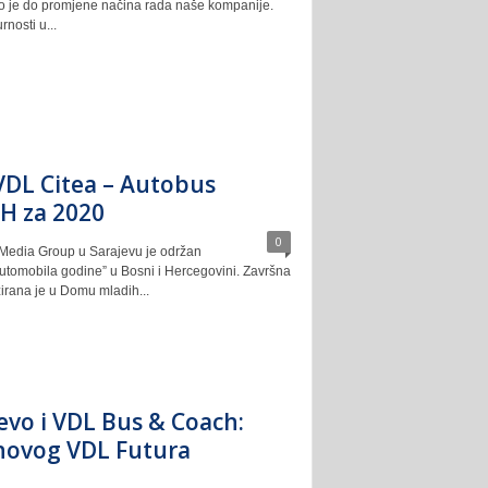
o je do promjene načina rada naše kompanije.
nosti u...
VDL Citea – Autobus
iH za 2020
0
Media Group u Sarajevu je održan
automobila godine” u Bosni i Hercegovini. Završna
irana je u Domu mladih...
jevo i VDL Bus & Coach:
novog VDL Futura