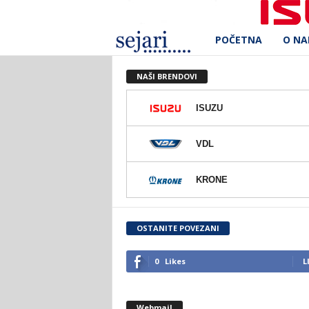
POČETNA
O N
S
e
NAŠI BRENDOVI
j
ISUZU
a
VDL
r
KRONE
i
d
OSTANITE POVEZANI
.
0
Likes
L
o
Webmail