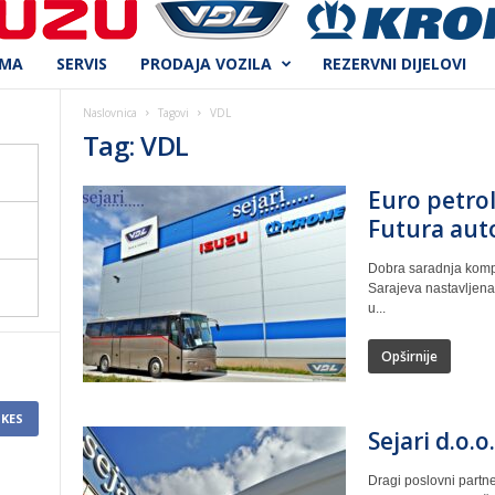
AMA
SERVIS
PRODAJA VOZILA
REZERVNI DIJELOVI
Naslovnica
Tagovi
VDL
Tag: VDL
Euro petrol
Futura aut
Dobra saradnja kompan
Sarajeva nastavljena 
u...
Opširnije
IKES
Sejari d.o.
Dragi poslovni partner