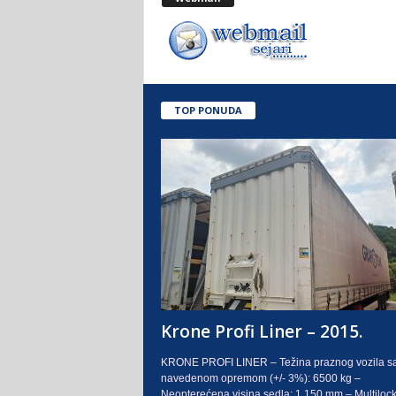
.
o
.
TOP PONUDA
S
a
r
a
j
e
Krone Profi Liner – 2015.
v
KRONE PROFI LINER – Težina praznog vozila s
navedenom opremom (+/- 3%): 6500 kg –
o
Neopterećena visina sedla: 1.150 mm – Multilock