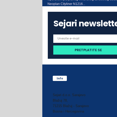
Neoplan Cityliner N1216...
Sejari newslett
Info
Sejari d.o.o. Sarajevo
Blažuj 78,
71215 Blažuj - Sarajevo
Bosna i Hercegovina