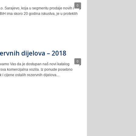
0
.o. Sarajevo, koja u segmentu prodaje novih i
iH ima skoro 20 godina iskustva, je u proteklih
ervnih dijelova – 2018
0
vamo Vas da je dostupan naš novi katalog
a sva komercijalna vozila. Iz ponude posebno
i cijene ostalih rezervnih dijelova...