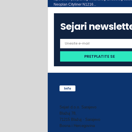
Neoplan Cityliner N1216...
Sejari newslett
Info
Sejari d.o.o. Sarajevo
Blažuj 78,
71215 Blažuj - Sarajevo
Bosna i Hercegovina