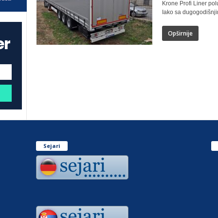
Krone Profi Liner pol
Iako sa dugogodišnji
Opširnije
er
Sejari