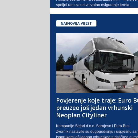
spoljni ram za univerzalno osiguranje tereta...
NAJNOVIJA VIJEST
Povjerenje koje traje: Euro B
preuzeo još jedan vrhunski
Neoplan Cityliner
Kompanije Sejari d.o.o. Sarajevo i Euro Bus
Zvornik nastavile su dugogodišnju i uspješnu sa
isporukom još jednog vrhunskog turističkog auto