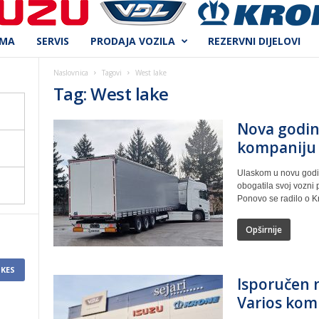
AMA
SERVIS
PRODAJA VOZILA
REZERVNI DIJELOVI
Naslovnica
Tagovi
West lake
Tag: West lake
Nova godina
kompaniju
Ulaskom u novu godin
obogatila svoj vozni
Ponovo se radilo o Kr
Opširnije
IKES
Isporučen n
Varios komp