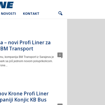
NOVOSTI
KONTAKT
 – novi Profi Liner za
 BM Transport
0
u, kompanija BM Transport iz Sarajeva je
 park sa još jednom novom poluprikolicom.
one...
ov Krone Profi Liner
aniji Konjic KB Bus