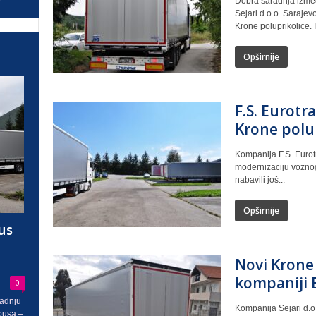
Dobra saradnja izme
Sejari d.o.o. Sarajev
Krone poluprikolice. 
Opširnije
F.S. Eurotra
Krone polu
Kompanija F.S. Eurot
modernizaciju voznog
nabavili još...
Opširnije
us
Novi Krone 
kompaniji 
0
radnju
Kompanija Sejari d.o
busa –