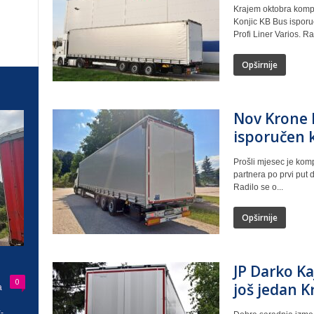
Krajem oktobra kompa
Konjic KB Bus isporuč
Profi Liner Varios. Rad
Opširnije
Nov Krone P
isporučen 
Prošli mjesec je komp
partnera po prvi put 
Radilo se o...
Opširnije
JP Darko Ka
0
još jedan K
a
-