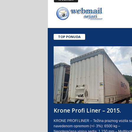
.
o
.
TOP PONUDA
S
a
r
a
j
e
Krone Profi Liner – 2015.
v
KRONE PROFI LINER – Težina praznog vozila s
navedenom opremom (+/- 3%): 6500 kg –
o
Neopterećena visina sedla: 1.150 mm – Multilock