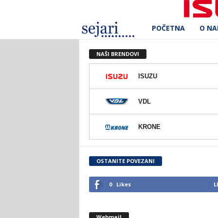
POČETNA
O N
S
e
NAŠI BRENDOVI
j
ISUZU
a
VDL
r
KRONE
i
d
OSTANITE POVEZANI
.
0
Likes
L
o
Webmail