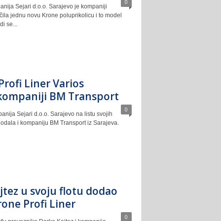
0
nija Sejari d.o.o. Sarajevo je kompaniji
ila jednu novu Krone poluprikolicu i to model
i se...
rofi Liner Varios
kompaniji BM Transport
0
anija Sejari d.o.o. Sarajevo na listu svojih
dodala i kompaniju BM Transport iz Sarajeva.
jtez u svoju flotu dodao
rone Profi Liner
0