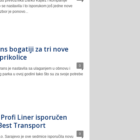
đu prevoznika Darko Kajtez i kompanije
o se nastavila i to isporukom još jedne nove
Izbor je ponovo...
ns bogatiji za tri nove
prikolice
0
rans je nastavila sa ulaganjem u obnovu i
 parka u ovoj godini tako što su za svoje potrebe
Profi Liner isporučen
Best Transport
0
.o. Sarajevo je ove sedmice isporučila novu