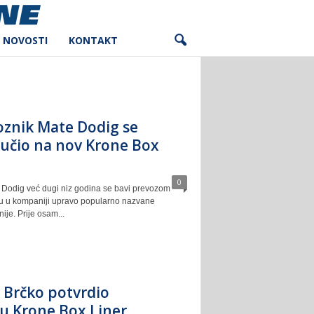
NOVOSTI
KONTAKT
oznik Mate Dodig se
učio na nov Krone Box
0
 Dodig već dugi niz godina se bavi prevozom
su u kompaniji upravo popularno nazvane
nije. Prije osam...
 Brčko potvrdio
 u Krone Box Liner