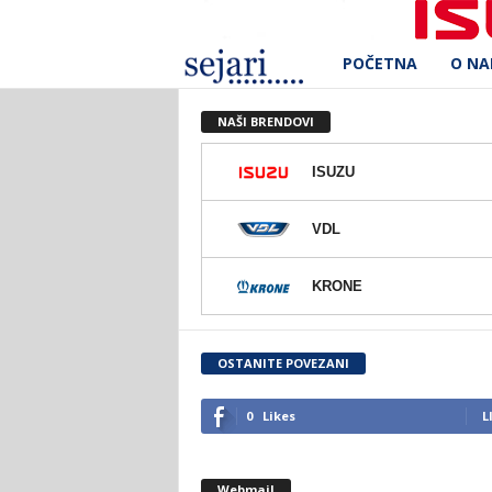
POČETNA
O N
S
e
NAŠI BRENDOVI
j
ISUZU
a
VDL
r
KRONE
i
d
OSTANITE POVEZANI
.
0
Likes
L
o
Webmail