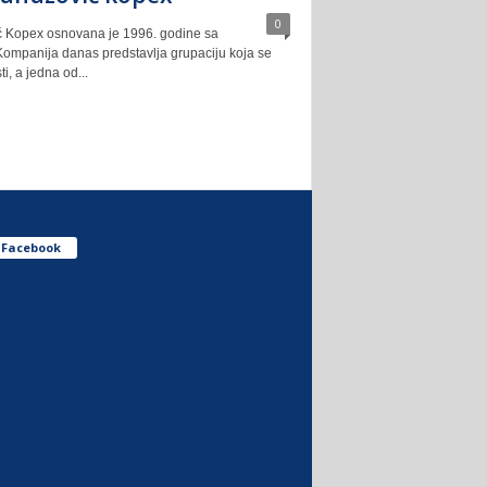
0
 Kopex osnovana je 1996. godine sa
Kompanija danas predstavlja grupaciju koja se
ti, a jedna od...
Facebook