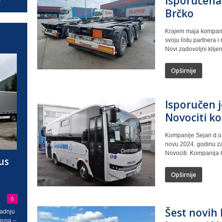
isporučena
Brčko
Krajem maja kompanija
svoju listu partnera i
Novi zadovoljni klijent 
Opširnije
Isporučen j
Novociti k
Kompanije Sejari d.o
novu 2024. godinu z
Novociti. Kompanija C
us
Opširnije
0
Šest novih 
radnju
busa –