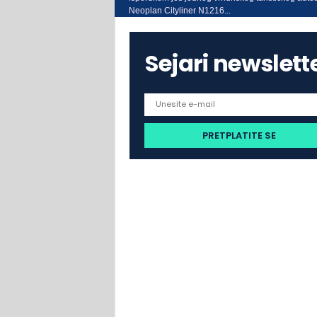
Neoplan Cityliner N1216...
Sejari newslett