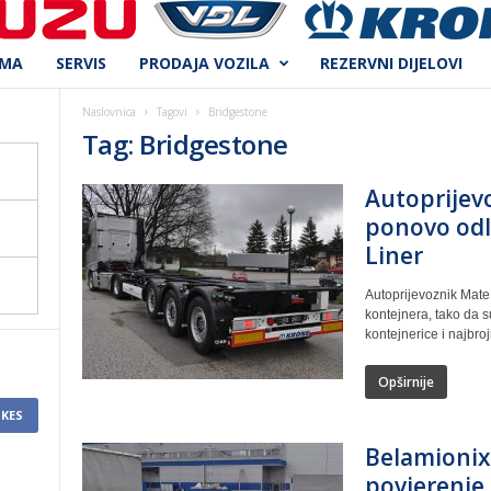
AMA
SERVIS
PRODAJA VOZILA
REZERVNI DIJELOVI
Naslovnica
Tagovi
Bridgestone
Tag: Bridgestone
Autoprijev
ponovo odl
Liner
Autoprijevoznik Mate
kontejnera, tako da 
kontejnerice i najbroj
Opširnije
IKES
Belamionix
povjerenje