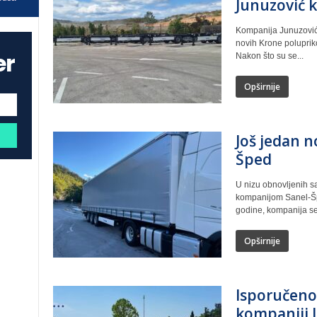
Junuzović 
Kompanija Junuzović 
novih Krone polupriko
er
Nakon što su se...
Opširnije
Još jedan no
Šped
U nizu obnovljenih sa
kompanijom Sanel-Špe
godine, kompanija se 
Opširnije
Isporučeno
kompaniji 