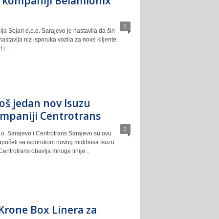
 kompaniji Belamionix
0
 Sejari d.o.o. Sarajevo je nastavila da širi
 nastavlja niz isporuka vozila za nove klijente.
i...
oš jedan nov Isuzu
ompaniji Centrotrans
0
.o. Sarajevo i Centrotrans Sarajevo su ovu
apočeli sa isporukom novog midibusa Isuzu
entrotrans obavlja mnoge linije...
Krone Box Linera za