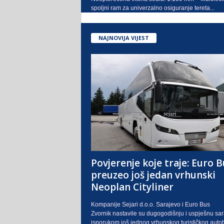
spoljni ram za univerzalno osiguranje tereta...
NAJNOVIJA VIJEST
Povjerenje koje traje: Euro B
preuzeo još jedan vrhunski
Neoplan Cityliner
Kompanije Sejari d.o.o. Sarajevo i Euro Bus
Zvornik nastavile su dugogodišnju i uspješnu sa
isporukom još jednog vrhunskog turističkog auto