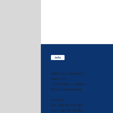
Info
Sejari d.o.o. Sarajevo
Blažuj 78,
71215 Blažuj - Sarajevo
Bosna i Hercegovina
Centrala:
Tel: +387 33 770 300
Fax: +387 33 770 301