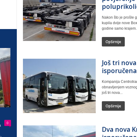
poluprikoli
Nakon što je prošle 
kupila dvije nove Box 
godine samo krajem..
Opširnije
Još tri nov
isporučena
Kompanija Centrotran
obnavljenjem voznog 
još tri nova...
Opširnije
0
a
Dva nova K
-