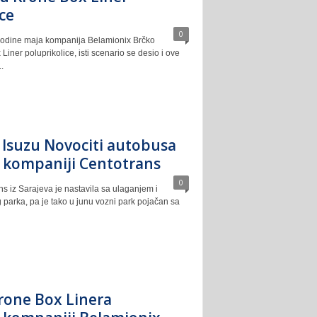
ce
0
godine maja kompanija Belamionix Brčko
Liner poluprikolice, isti scenario se desio i ove
.
a Isuzu Novociti autobusa
 kompaniji Centotrans
0
s iz Sarajeva je nastavila sa ulaganjem i
parka, pa je tako u junu vozni park pojačan sa
rone Box Linera