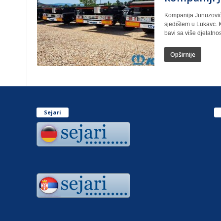
Kompanija Junuzović
sjedištem u Lukavc. 
bavi sa više djelatnos
Opširnije
Sejari