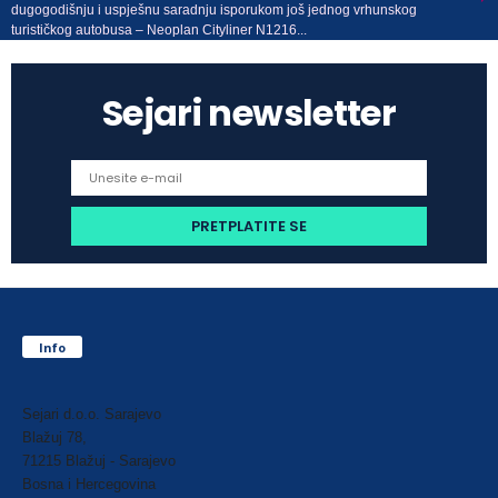
dugogodišnju i uspješnu saradnju isporukom još jednog vrhunskog
turističkog autobusa – Neoplan Cityliner N1216...
Sejari newsletter
Info
Sejari d.o.o. Sarajevo
Blažuj 78,
71215 Blažuj - Sarajevo
Bosna i Hercegovina