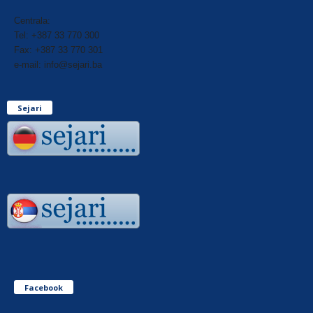
Centrala:
Tel: +387 33 770 300
Fax: +387 33 770 301
e-mail: info@sejari.ba
Sejari
Facebook