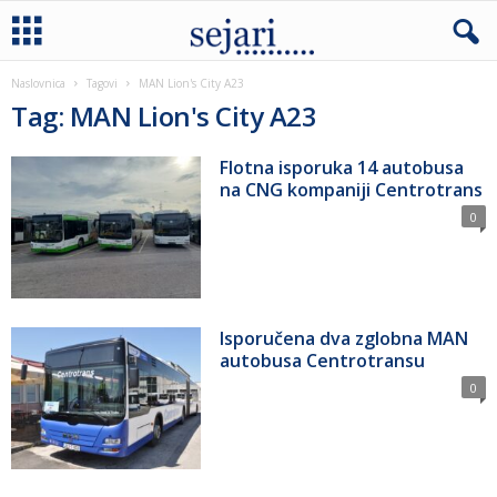
Naslovnica
Tagovi
MAN Lion's City A23
Tag: MAN Lion's City A23
Flotna isporuka 14 autobusa
na CNG kompaniji Centrotrans
0
Isporučena dva zglobna MAN
autobusa Centrotransu
0