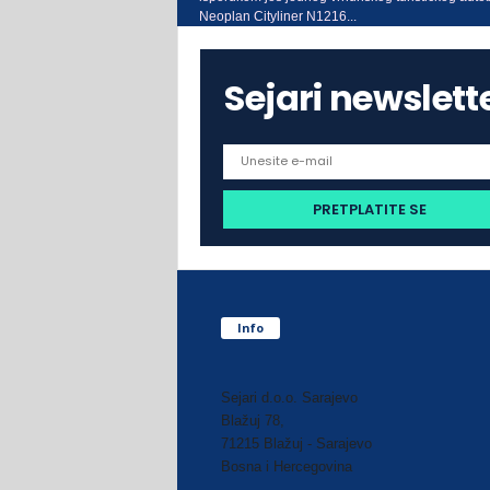
Neoplan Cityliner N1216...
Sejari newslett
Info
Sejari d.o.o. Sarajevo
Blažuj 78,
71215 Blažuj - Sarajevo
Bosna i Hercegovina