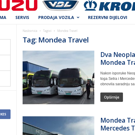
AMA
SERVIS
PRODAJA VOZILA
REZERVNI DIJELOVI
Naslovnica
Tagovi
Mondea Travel
Tag: Mondea Travel
Dva Neopla
Mondea Tr
Nakon isporuke Neopla
toga Setra i Mercede
obnovila saradnju sa 
Opširnije
IKES
Mondea Trav
Mercedes 