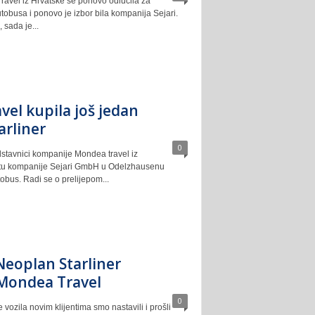
vel iz Hrvatske se ponovo odlučila za
obusa i ponovo je izbor bila kompanija Sejari.
 sada je...
el kupila još jedan
arliner
0
dstavnici kompanije Mondea travel iz
tu kompanije Sejari GmbH u Odelzhausenu
tobus. Radi se o prelijepom...
Neoplan Starliner
Mondea Travel
0
vozila novim klijentima smo nastavili i prošli