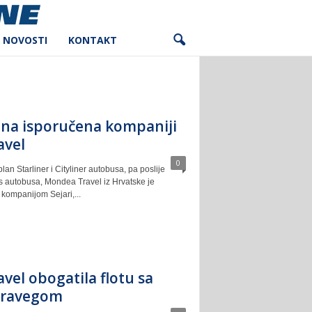
NOVOSTI
KONTAKT
na isporučena kompaniji
avel
0
n Starliner i Cityliner autobusa, pa poslije
s autobusa, Mondea Travel iz Hrvatske je
kompanijom Sejari,...
el obogatila flotu sa
Travegom