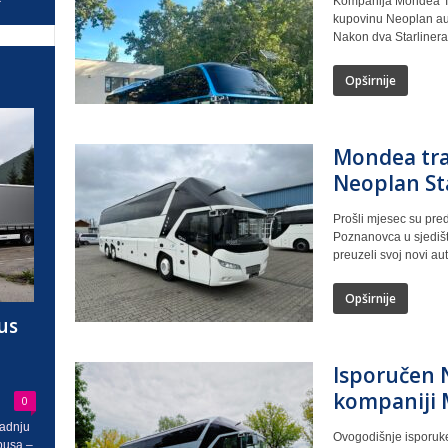
Kompanija Mondea Tra
kupovinu Neoplan aut
Nakon dva Starlinera,
Opširnije
Mondea trav
Neoplan St
Prošli mjesec su pre
Poznanovca u sjediš
preuzeli svoj novi au
Opširnije
us
Isporučen 
kompaniji 
0
radnju
Ovogodišnje isporuke 
busa –