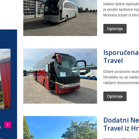
Nakon ljetne isporuk
je prošle sedmice isp
Mondea travel iz Hrv
Opširnije
Isporučena
Travel
Dobre poslovne veze 
Hrvatske su se nastav
rabljeni dvoosovinski.
Opširnije
Dodatni Ne
0
Travel iz H
a
-