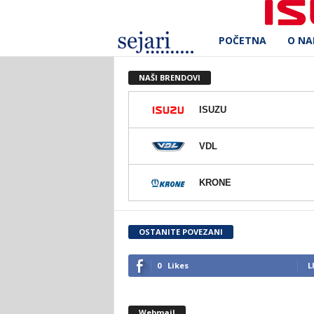
POČETNA
O N
S
e
NAŠI BRENDOVI
j
ISUZU
a
VDL
r
KRONE
i
d
OSTANITE POVEZANI
.
0
Likes
L
o
Webmail