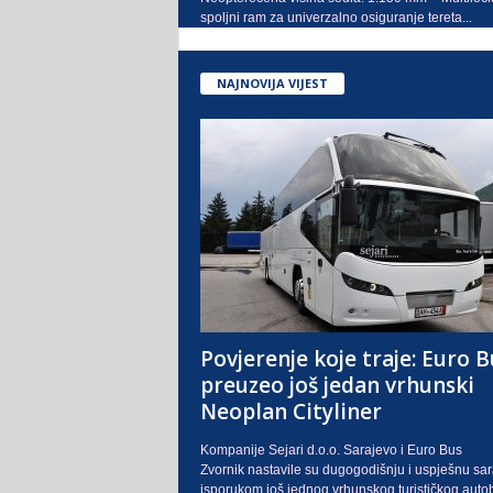
spoljni ram za univerzalno osiguranje tereta...
NAJNOVIJA VIJEST
Povjerenje koje traje: Euro B
preuzeo još jedan vrhunski
Neoplan Cityliner
Kompanije Sejari d.o.o. Sarajevo i Euro Bus
Zvornik nastavile su dugogodišnju i uspješnu sa
isporukom još jednog vrhunskog turističkog auto