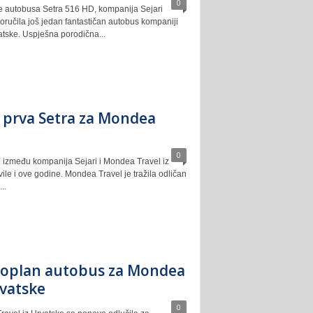
0
e autobusa Setra 516 HD, kompanija Sejari
oručila još jedan fantastičan autobus kompaniji
atske. Uspješna porodična...
 prva Setra za Mondea
0
između kompanija Sejari i Mondea Travel iz
ile i ove godine. Mondea Travel je tražila odličan
..
oplan autobus za Mondea
rvatske
0