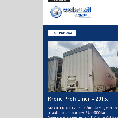
.
o
.
TOP PONUDA
S
a
r
a
j
e
Krone Profi Liner – 2015.
v
KRONE PROFI LINER – Težina praznog vozila s
navedenom opremom (+/- 3%): 6500 kg –
o
Neopterećena visina sedla: 1.150 mm – Multilock