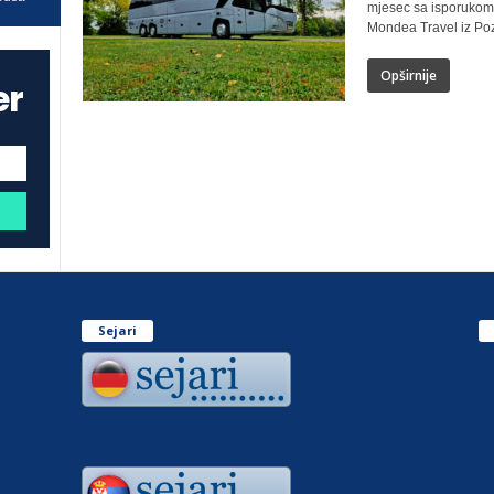
mjesec sa isporukom 
Mondea Travel iz Poz
Opširnije
er
Sejari