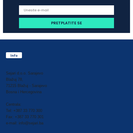
Info
Sejari d.o.o. Sarajevo
Blažuj 78,
71215 Blažuj - Sarajevo
Bosna i Hercegovina
Centrala:
Tel: +387 33 770 300
Fax: +387 33 770 301
e-mail: info@sejari.ba