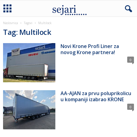
Naslovnica
Tagovi
Multilock
Tag: Multilock
Novi Krone Profi Liner za
novog Krone partnera!
0
AA-AJAN za prvu poluprikolicu
u kompaniji izabrao KRONE
0