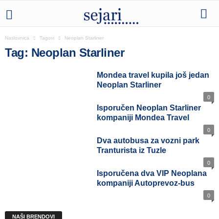
Naslovnica
Tagovi
Neoplan Starliner
Tag: Neoplan Starliner
Mondea travel kupila još jedan
Neoplan Starliner
0
Isporučen Neoplan Starliner
kompaniji Mondea Travel
0
Dva autobusa za vozni park
Tranturista iz Tuzle
0
Isporučena dva VIP Neoplana
kompaniji Autoprevoz-bus
0
NAŠI BRENDOVI