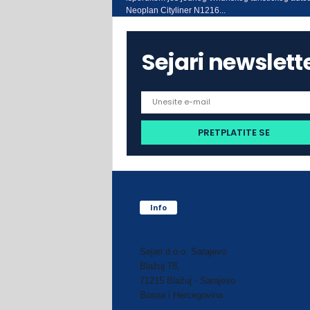
Neoplan Cityliner N1216...
Sejari newslett
Info
Sejari d.o.o. Sarajevo
Blažuj 78,
71215 Blažuj - Sarajevo
Bosna i Hercegovina