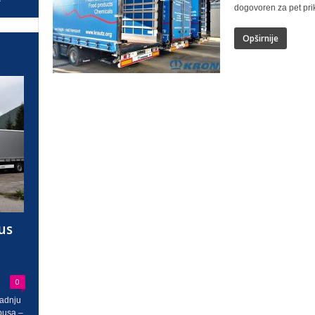
dogovoren za pet pri
Opširnije
us
0
radnju
busa –