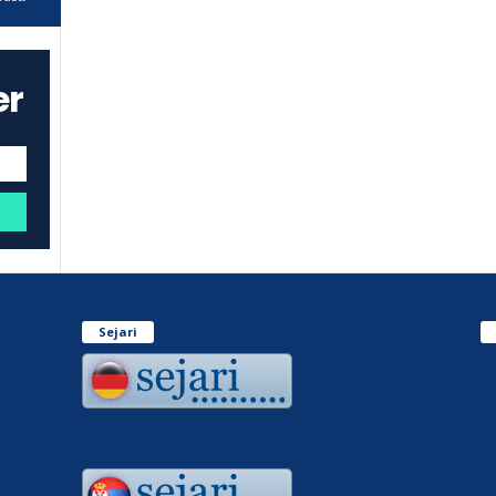
er
Sejari