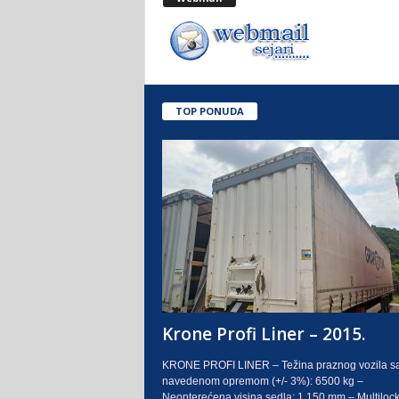
.
o
.
TOP PONUDA
S
a
r
a
j
e
Krone Profi Liner – 2015.
v
KRONE PROFI LINER – Težina praznog vozila s
navedenom opremom (+/- 3%): 6500 kg –
o
Neopterećena visina sedla: 1.150 mm – Multilock