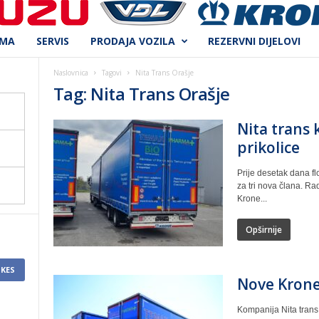
AMA
SERVIS
PRODAJA VOZILA
REZERVNI DIJELOVI
Naslovnica
Tagovi
Nita Trans Orašje
Tag: Nita Trans Orašje
Nita trans 
prikolice
Prije desetak dana fl
za tri nova člana. R
Krone...
Opširnije
IKES
Nove Krone 
Kompanija Nita trans 