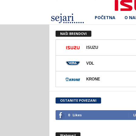
POČETNA
O N
S
e
NAŠI BRENDOVI
j
ISUZU
a
VDL
r
KRONE
i
d
OSTANITE POVEZANI
.
0
Likes
L
o
Webmail