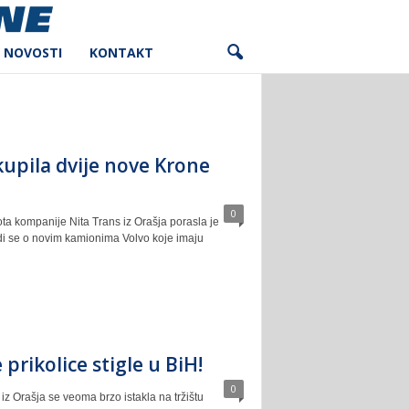
NOVOSTI
KONTAKT
kupila dvije nove Krone
0
ota kompanije Nita Trans iz Orašja porasla je
adi se o novim kamionima Volvo koje imaju
prikolice stigle u BiH!
0
iz Orašja se veoma brzo istakla na tržištu