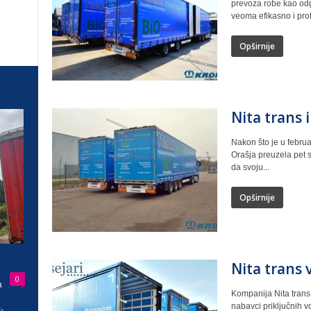
prevoza robe kao od
veoma efikasno i prof
Opširnije
Nita trans 
Nakon što je u februa
Orašja preuzela pet s
da svoju...
Opširnije
Nita trans 
0
a
Kompanija Nita trans 
nabavci priključnih v
-