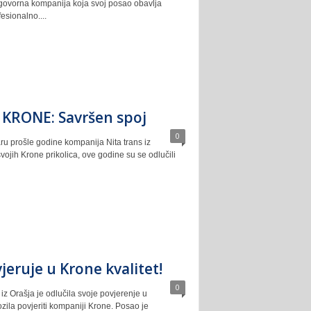
govorna kompanija koja svoj posao obavlja
esionalno....
i KRONE: Savršen spoj
0
ru prošle godine kompanija Nita trans iz
vojih Krone prikolica, ove godine su se odlučili
vjeruje u Krone kvalitet!
0
iz Orašja je odlučila svoje povjerenje u
ozila povjeriti kompaniji Krone. Posao je