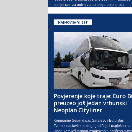
spoljni ram za univerzalno osiguranje tereta...
NAJNOVIJA VIJEST
Povjerenje koje traje: Euro B
preuzeo još jedan vrhunski
Neoplan Cityliner
Kompanije Sejari d.o.o. Sarajevo i Euro Bus
Zvornik nastavile su dugogodišnju i uspješnu sa
isporukom još jednog vrhunskog turističkog auto