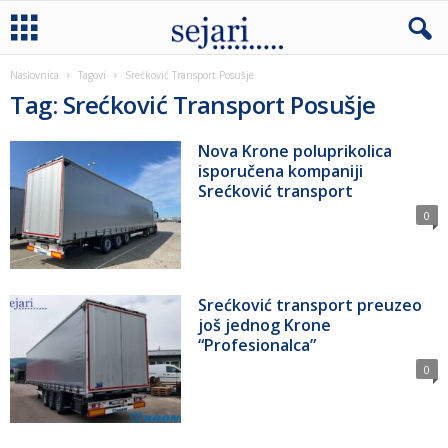
Naslovnica
Tagovi
Srećković Transport Posušje
Tag: Srećković Transport Posušje
Nova Krone poluprikolica
isporučena kompaniji
Srećković transport
0
Srećković transport preuzeo
još jednog Krone
“Profesionalca”
0