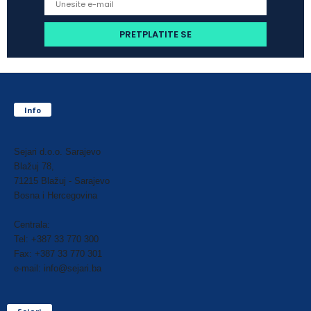
Info
Sejari d.o.o. Sarajevo
Blažuj 78,
71215 Blažuj - Sarajevo
Bosna i Hercegovina
Centrala:
Tel: +387 33 770 300
Fax: +387 33 770 301
e-mail: info@sejari.ba