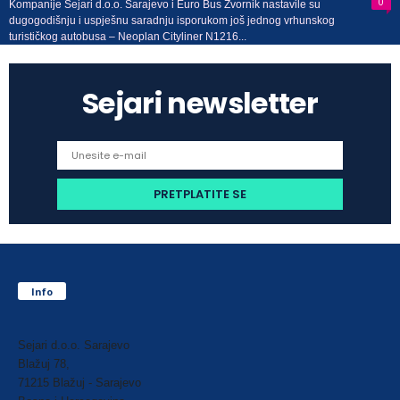
0
Kompanije Sejari d.o.o. Sarajevo i Euro Bus Zvornik nastavile su
dugogodišnju i uspješnu saradnju isporukom još jednog vrhunskog
turističkog autobusa – Neoplan Cityliner N1216...
Sejari newsletter
Info
Sejari d.o.o. Sarajevo
Blažuj 78,
71215 Blažuj - Sarajevo