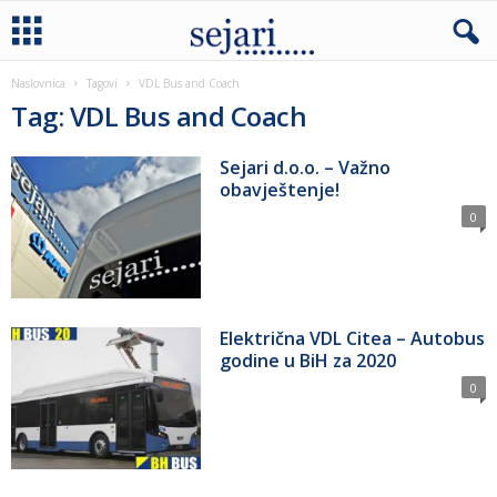
Naslovnica
Tagovi
VDL Bus and Coach
Tag: VDL Bus and Coach
Sejari d.o.o. – Važno
obavještenje!
0
Električna VDL Citea – Autobus
godine u BiH za 2020
0