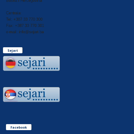
Bosna i Hercegovina
Centrala:
Tel: +387 33 770 300
Fax: +387 33 770 301
e-mail: info@sejari.ba
Sejari
Facebook