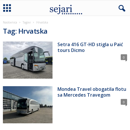
Naslovnica
Tagovi
Hrvatska
Tag: Hrvatska
Setra 416 GT-HD stigla u Paić
tours Dicmo
0
Mondea Travel obogatila flotu
sa Mercedes Travegom
0