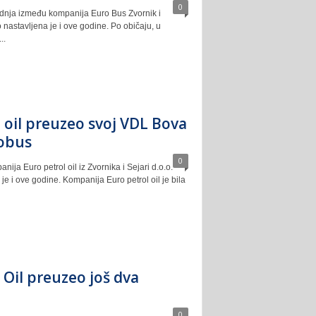
0
dnja između kompanija Euro Bus Zvornik i
o nastavljena je i ove godine. Po običaju, u
..
 oil preuzeo svoj VDL Bova
obus
0
ija Euro petrol oil iz Zvornika i Sejari d.o.o.
je i ove godine. Kompanija Euro petrol oil je bila
 Oil preuzeo još dva
0