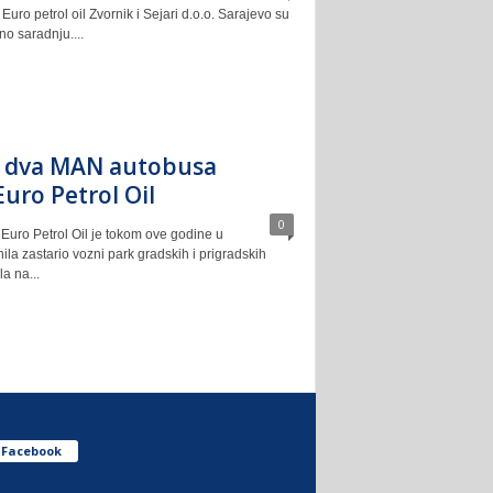
uro petrol oil Zvornik i Sejari d.o.o. Sarajevo su
no saradnju....
a dva MAN autobusa
uro Petrol Oil
0
Euro Petrol Oil je tokom ove godine u
ila zastario vozni park gradskih i prigradskih
la na...
Facebook