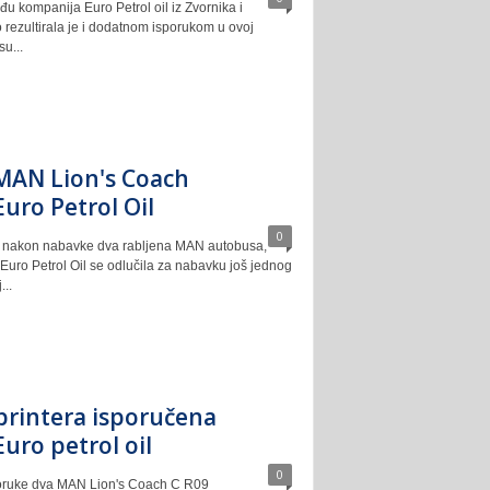
u kompanija Euro Petrol oil iz Zvornika i
o rezultirala je i dodatnom isporukom u ovoj
u...
MAN Lion's Coach
uro Petrol Oil
0
 nakon nabavke dva rabljena MAN autobusa,
Euro Petrol Oil se odlučila za nabavku još jednog
..
printera isporučena
uro petrol oil
0
oruke dva MAN Lion's Coach C R09