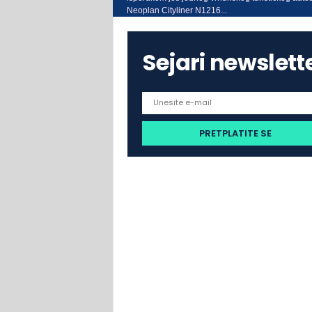
Neoplan Cityliner N1216...
Sejari newslett