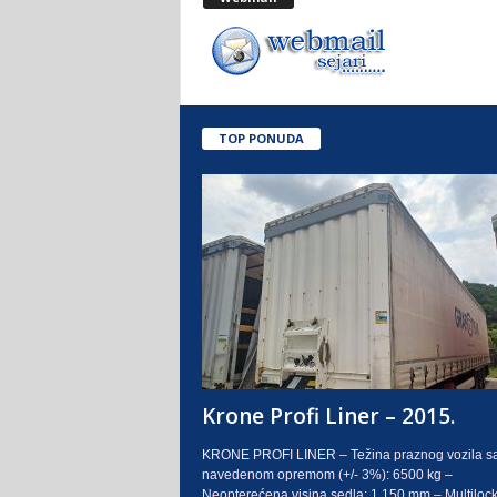
.
o
.
TOP PONUDA
S
a
r
a
j
e
Krone Profi Liner – 2015.
v
KRONE PROFI LINER – Težina praznog vozila s
navedenom opremom (+/- 3%): 6500 kg –
o
Neopterećena visina sedla: 1.150 mm – Multilock