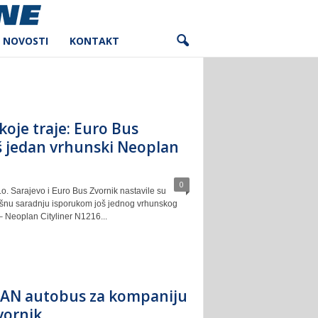
NOVOSTI
KONTAKT
koje traje: Euro Bus
š jedan vrhunski Neoplan
0
o. Sarajevo i Euro Bus Zvornik nastavile su
ešnu saradnju isporukom još jednog vrhunskog
– Neoplan Cityliner N1216...
MAN autobus za kompaniju
vornik