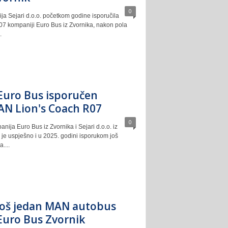
0
ja Sejari d.o.o. početkom godine isporučila
7 kompaniji Euro Bus iz Zvornika, nakon pola
.
Euro Bus isporučen
N Lion's Coach R07
0
ija Euro Bus iz Zvornika i Sejari d.o.o. iz
 je uspješno i u 2025. godini isporukom još
....
još jedan MAN autobus
Euro Bus Zvornik