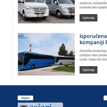
autobusa, kompanije E
nastavile jako uspješ
Opširnije
Isporučen
kompaniji E
Zvornička kompanija 
ozbiljnoj mjeri zamjen
vozila. Nakon tih vozi
Opširnije
Sejari