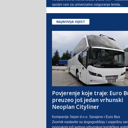
spoljni ram za univerzalno osiguranje tereta...
NAJNOVIJA VIJEST
Povjerenje koje traje: Euro B
preuzeo još jedan vrhunski
Neoplan Cityliner
Kompanije Sejari d.o.o. Sarajevo i Euro Bus
Zvornik nastavile su dugogodišnju i uspješnu sa
isporukom još jednog vrhunskog turističkog auto