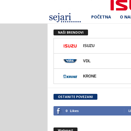
POČETNA
O N
S
e
NAŠI BRENDOVI
j
ISUZU
a
VDL
r
KRONE
i
d
OSTANITE POVEZANI
.
0
Likes
L
o
Webmail