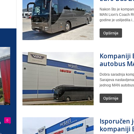
Nakon što je kompani
MAN Lion's Coach R0
godine je uslijedila i..
Opširnije
Kompaniji 
autobus MA
Dobra saradnja kompan
Sarajeva nastavljena
jednog MAN autobusa
Opširnije
Isporučen 
0
a
kompaniji 
-