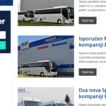
Sjajna saradnja izmeđ
Sejari d.o.o. Sarajev
godini, a isporučena s
er
Opširnije
Isporučen 
kompaniji E
Nepune dvije godine
zvornička kompanija 
MAN autobusa. Za taj.
Opširnije
Dva nova S
kompaniji E
Nakon jesenjske isp