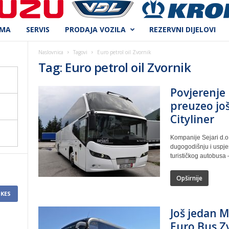
AMA
SERVIS
PRODAJA VOZILA
REZERVNI DIJELOVI
Naslovnica
Tagovi
Euro petrol oil Zvornik
Tag: Euro petrol oil Zvornik
Povjerenje 
preuzeo jo
Cityliner
Kompanije Sejari d.o.
dugogodišnju i uspj
turističkog autobusa 
Opširnije
IKES
Još jedan 
Euro Bus Z