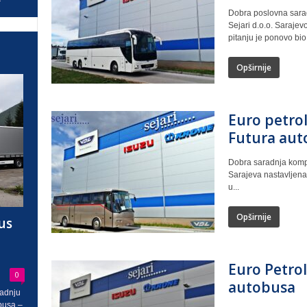
Dobra poslovna sara
Sejari d.o.o. Sarajev
pitanju je ponovo bio.
Opširnije
Euro petrol
Futura aut
Dobra saradnja kompan
Sarajeva nastavljena 
u...
Opširnije
us
Euro Petrol
0
autobusa
radnju
busa –