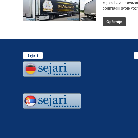
koji se bave prevozo
podmladili svoje vozn
Opširnije
Sejari