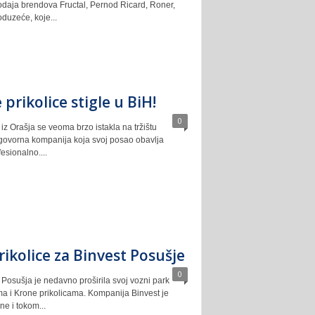
prodaja brendova Fructal, Pernod Ricard, Roner,
oduzeće, koje...
prikolice stigle u BiH!
0
iz Orašja se veoma brzo istakla na tržištu
govorna kompanija koja svoj posao obavlja
esionalno....
rikolice za Binvest Posušje
0
Posušja je nedavno proširila svoj vozni park
 i Krone prikolicama. Kompanija Binvest je
e i tokom...