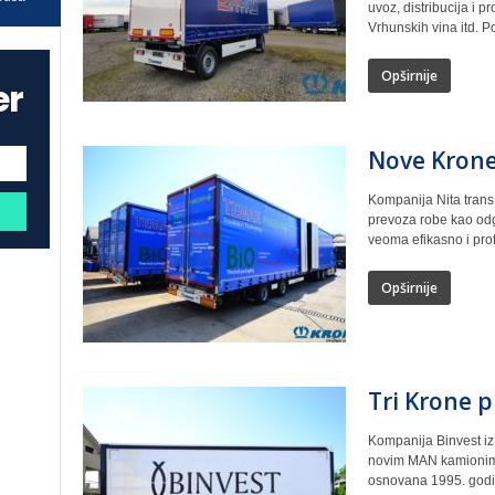
uvoz, distribucija i 
Vrhunskih vina itd. P
Opširnije
er
Nove Krone 
Kompanija Nita trans 
prevoza robe kao od
veoma efikasno i prof
Opširnije
Tri Krone p
Kompanija Binvest iz 
novim MAN kamionima
osnovana 1995. godin