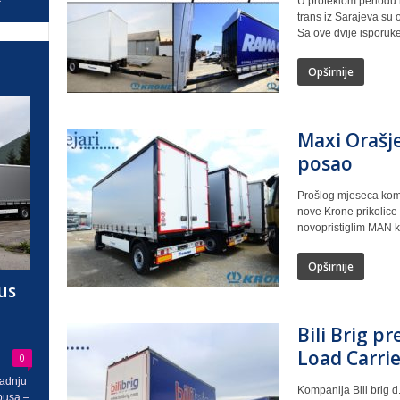
U proteklom periodu 
trans iz Sarajeva su 
Sa ove dvije isporuke.
Opširnije
Maxi Orašje
posao
Prošlog mjeseca komp
nove Krone prikolice 
novopristiglim MAN k
Opširnije
us
Bili Brig p
Load Carrie
0
radnju
Kompanija Bili brig d
busa –