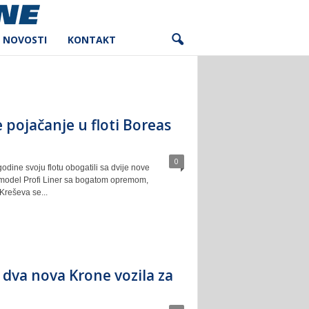
NOVOSTI
KONTAKT
pojačanje u floti Boreas
0
odine svoju flotu obogatili sa dvije nove
 model Profi Liner sa bogatom opremom,
Kreševa se...
dva nova Krone vozila za