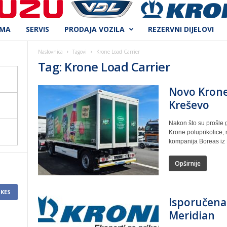
AMA
SERVIS
PRODAJA VOZILA
REZERVNI DIJELOVI
Naslovnica
Tagovi
Krone Load Carrier
Tag: Krone Load Carrier
Novo Krone 
Kreševo
Nakon što su prošle g
Krone poluprikolice,
kompanija Boreas iz 
Opširnije
IKES
Isporučena 
Meridian