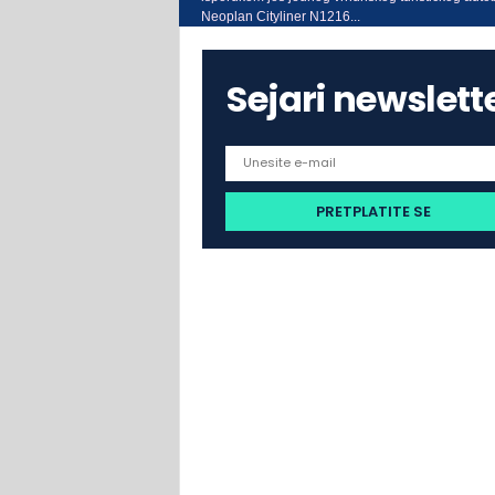
Neoplan Cityliner N1216...
Sejari newslett