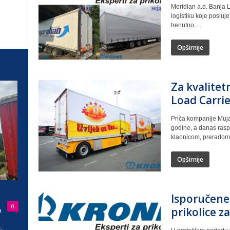
Meridian a.d. Banja L
logistiku koje posluj
trenutno...
Opširnije
Za kvalite
Load Carrie
Priča kompanije Muja
godine, a danas ras
klaonicom, preradom 
Opširnije
Isporučene 
0
prikolice z
a
-