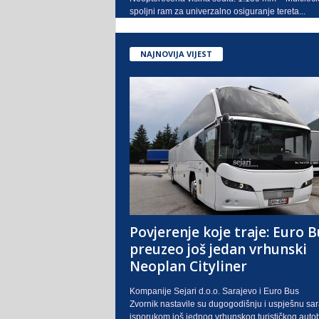
spoljni ram za univerzalno osiguranje tereta...
NAJNOVIJA VIJEST
Povjerenje koje traje: Euro B
preuzeo još jedan vrhunski
Neoplan Cityliner
Kompanije Sejari d.o.o. Sarajevo i Euro Bus
Zvornik nastavile su dugogodišnju i uspješnu sa
isporukom još jednog vrhunskog turističkog auto