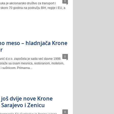
0
uka je akcionarsko društvo za transport i
e skoro 70 godina na području BiH, regije i EU, a
tno meso – hladnjača Krone
r
0
nić d.o.o. započela je sada već davne 1998.
polaže sa osam mesnica, restoranom, motelom,
i sušnicom. Primarna...
još dvije nove Krone
a Sarajevo i Zenicu
0