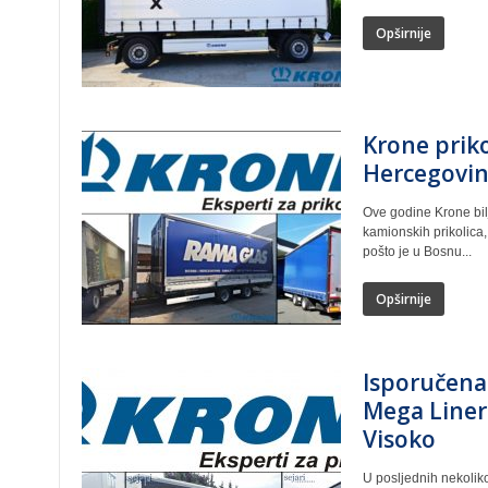
Opširnije
Krone priko
Hercegovin
Ove godine Krone bilj
kamionskih prikolica,
pošto je u Bosnu...
Opširnije
Isporučena 
Mega Linera
Visoko
U posljednih nekoli