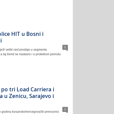
lice HIT u Bosni i
i
0
eži veliki rast prodaje u segmentu
 a taj trend se nastavio i u proteklom periodu
po tri Load Carriera i
 u Zenicu, Sarajevo i
0
ko godina bosanskohercegovački prevoznici