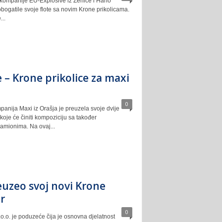
kompanije EU-Explosive iz Zenice i Hano
obogatile svoje flote sa novim Krone prikolicama.
..
 – Krone prikolice za maxi
0
anija Maxi iz Orašja je preuzela svoje dvije
koje će činiti kompoziciju sa također
amionima. Na ovaj...
reuzeo svoj novi Krone
r
0
.o.o. je poduzeće čija je osnovna djelatnost