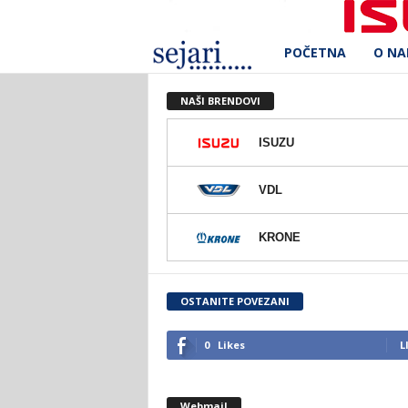
POČETNA
O N
S
e
NAŠI BRENDOVI
j
ISUZU
a
VDL
r
KRONE
i
d
OSTANITE POVEZANI
.
0
Likes
L
o
Webmail