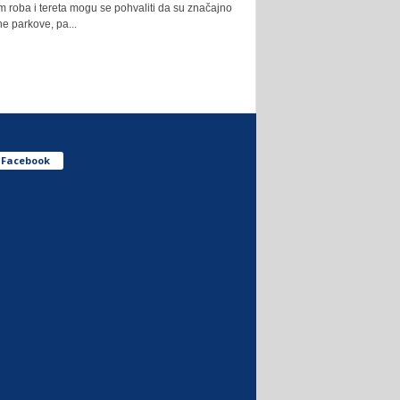
m roba i tereta mogu se pohvaliti da su značajno
e parkove, pa...
Facebook