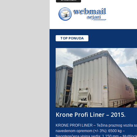
.
o
.
TOP PONUDA
S
a
r
a
j
e
Krone Profi Liner – 2015.
v
KRONE PROFI LINER – Težina praznog vozila s
navedenom opremom (+/- 3%): 6500 kg –
o
Neopterećena visina sedla: 1.150 mm – Multilock