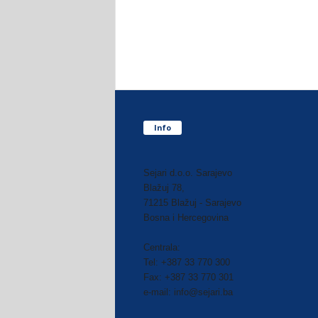
Info
Sejari d.o.o. Sarajevo
Blažuj 78,
71215 Blažuj - Sarajevo
Bosna i Hercegovina
Centrala:
Tel: +387 33 770 300
Fax: +387 33 770 301
e-mail: info@sejari.ba