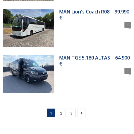
MAN Lion's Coach R08 – 99.990
€
0
MAN TGE 5.180 ALTAS – 64.900
€
0
1
2
3