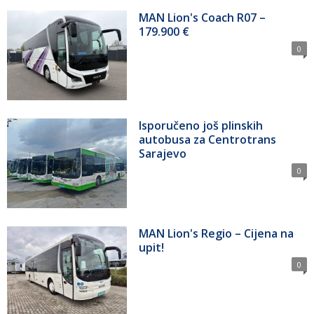
MAN Lion's Coach R07 –
179.900 €
0
Isporučeno još plinskih
autobusa za Centrotrans
Sarajevo
0
MAN Lion's Regio – Cijena na
upit!
0