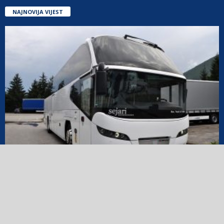
NAJNOVIJA VIJEST
Povjerenje koje traje: Euro Bus preuzeo još
jedan vrhunski Neoplan Cityliner
0
Kompanije Sejari d.o.o. Sarajevo i Euro Bus Zvornik nastavile su
dugogodišnju i uspješnu saradnju isporukom još jednog vrhunskog
turističkog autobusa – Neoplan Cityliner N1216...