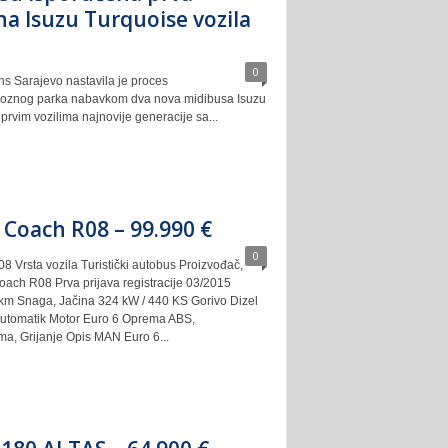
na Isuzu Turquoise vozila
0
s Sarajevo nastavila je proces
voznog parka nabavkom dva nova midibusa Isuzu
prvim vozilima najnovije generacije sa...
 Coach R08 – 99.990 €
0
 Vrsta vozila Turistički autobus Proizvođač,
ach R08 Prva prijava registracije 03/2015
km Snaga, Jačina 324 kW / 440 KS Gorivo Dizel
Automatik Motor Euro 6 Oprema ABS,
ima, Grijanje Opis MAN Euro 6...