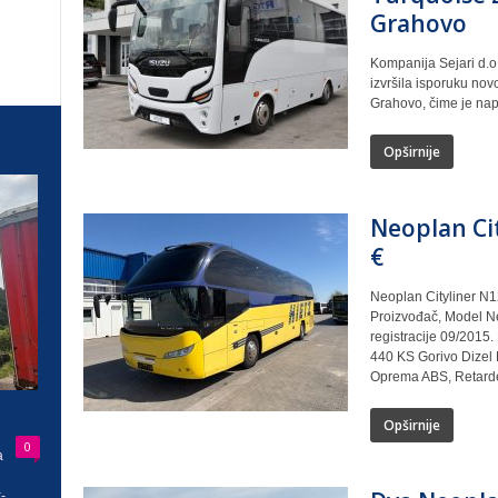
Grahovo
Kompanija Sejari d.o
izvršila isporuku no
Grahovo, čime je nap
Opširnije
Neoplan Ci
€
Neoplan Cityliner N1
Proizvođač, Model Ne
registracije 09/2015
440 KS Gorivo Dizel 
Oprema ABS, Retarder
Opširnije
0
a
-