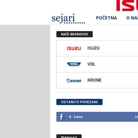
POČETNA
O N
S
e
NAŠI BRENDOVI
j
ISUZU
a
VDL
r
KRONE
i
d
OSTANITE POVEZANI
.
0
Likes
L
o
Webmail