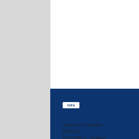
Info
Sejari d.o.o. Sarajevo
Blažuj 78,
71215 Blažuj - Sarajevo