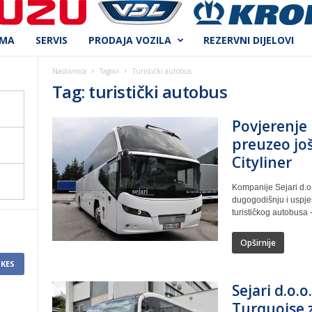
AMA
SERVIS
PRODAJA VOZILA
REZERVNI DIJELOVI
Naslovnica
Tagovi
Turistički autobus
Tag: turistički autobus
Povjerenje 
preuzeo jo
Cityliner
Kompanije Sejari d.o.
dugogodišnju i uspj
turističkog autobusa 
Opširnije
IKES
Sejari d.o.o
Turquoise 