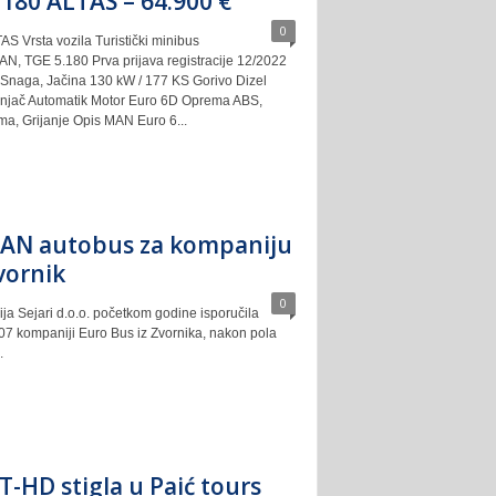
180 ALTAS – 64.900 €
0
 Vrsta vozila Turistički minibus
N, TGE 5.180 Prva prijava registracije 12/2022
Snaga, Jačina 130 kW / 177 KS Gorivo Dizel
enjač Automatik Motor Euro 6D Oprema ABS,
ima, Grijanje Opis MAN Euro 6...
MAN autobus za kompaniju
vornik
0
ja Sejari d.o.o. početkom godine isporučila
7 kompaniji Euro Bus iz Zvornika, nakon pola
.
T-HD stigla u Paić tours