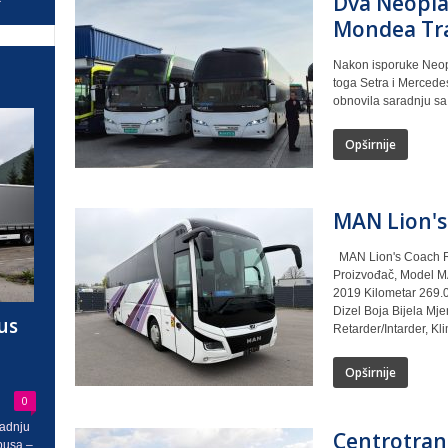
Dva Neopla
Mondea Tr
Nakon isporuke Neopla
toga Setra i Mercede
obnovila saradnju sa 
Opširnije
MAN Lion's
MAN Lion's Coach R07
Proizvođač, Model MA
2019 Kilometar 269.
Dizel Boja Bijela Mj
us
Retarder/Intarder, Kl
Opširnije
0
radnju
Centrotran
busa –