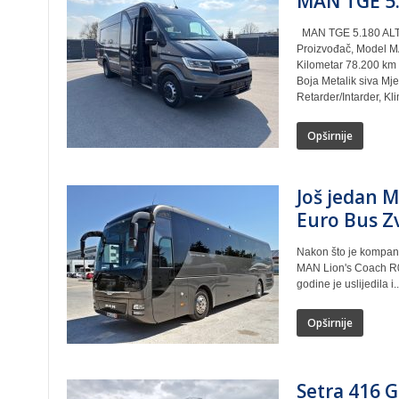
MAN TGE 5.
MAN TGE 5.180 ALTAS
Proizvođač, Model MA
Kilometar 78.200 km 
Boja Metalik siva Mj
Retarder/Intarder, Kl
Opširnije
Još jedan 
Euro Bus Z
Nakon što je kompani
MAN Lion's Coach R0
godine je uslijedila i..
Opširnije
Setra 416 G