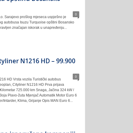
0
.o. Sarajevo prošlog mjeseca uspješno je
vog autobusa Isuzu Turquoise opštini Bosansko
ravljen značajan iskorak u unapređenju...
tyliner N1216 HD – 99.900
0
216 HD Vrsta vozila Turistički autobus
oplan, Cityliner N1216 HD Prva prijava
. Kilometar 725.000 km Snaga, Jačina 324 kW /
Boja Plavo-žuta Mjenjač Automatik Motor Euro 6
/Intarder, Klima, Grijanje Opis MAN Euro 6...