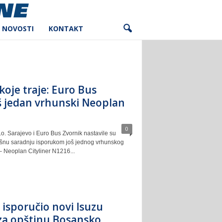
NOVOSTI
KONTAKT
koje traje: Euro Bus
š jedan vrhunski Neoplan
0
o. Sarajevo i Euro Bus Zvornik nastavile su
ešnu saradnju isporukom još jednog vrhunskog
– Neoplan Cityliner N1216...
. isporučio novi Isuzu
za opštinu Bosansko