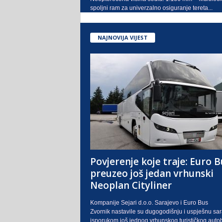
spoljni ram za univerzalno osiguranje tereta...
NAJNOVIJA VIJEST
Povjerenje koje traje: Euro B
preuzeo još jedan vrhunski
Neoplan Cityliner
Kompanije Sejari d.o.o. Sarajevo i Euro Bus
Zvornik nastavile su dugogodišnju i uspješnu sa
isporukom još jednog vrhunskog turističkog auto