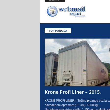
.
o
.
TOP PONUDA
S
a
r
a
j
e
Krone Profi Liner – 2015.
v
KRONE PROFI LINER – Težina praznog vozila s
navedenom opremom (+/- 3%): 6500 kg –
o
Neopterećena visina sedla: 1.150 mm – Multilock