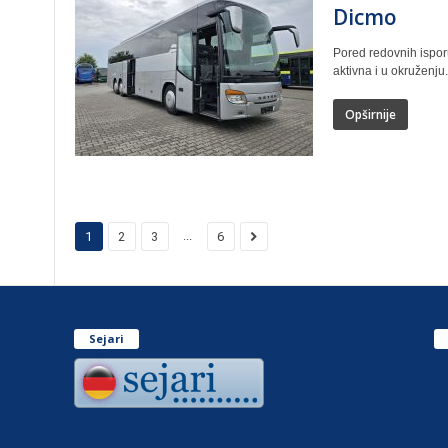
Dicmo
Pored redovnih isporu
aktivna i u okruženju
Opširnije
...
1
2
3
6
Sejari