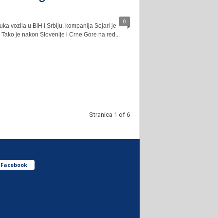
0
ka vozila u BiH i Srbiju, kompanija Sejari je
. Tako je nakon Slovenije i Crne Gore na red...
Stranica 1 of 6
Facebook