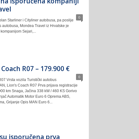
na isporučena kompaniji
avel
0
n Starliner i Cityliner autobusa, pa poslije
s autobusa, Mondea Travel iz Hrvatske je
kompanijom Sejari,...
 Coach R07 – 179.900 €
0
 Vrsta vozila Turistički autobus
N, Lion's Coach R07 Prva prijava registracije
000 km Snaga, Jačina 338 kW / 460 KS Gorivo
enjač Automatik Motor Euro 6 Oprema ABS,
ima, Grijanje Opis MAN Euro 6...
su isporučena prva