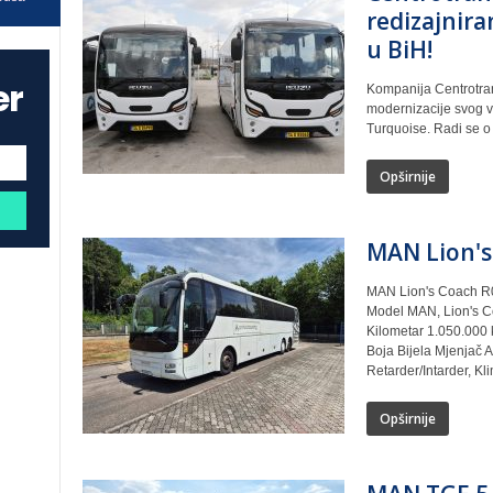
redizajnira
u BiH!
er
Kompanija Centrotran
modernizacije svog 
Turquoise. Radi se o 
Opširnije
MAN Lion's
MAN Lion's Coach R08
Model MAN, Lion's Co
Kilometar 1.050.000 
Boja Bijela Mjenjač 
Retarder/Intarder, Kl
Opširnije