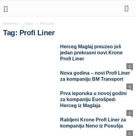
Naslovnica
Tagovi
Profi Liner
Tag: Profi Liner
Herceg Maglaj preuzeo još
jedan prekrasni novi Krone
Profi Liner
0
Nova godina – novi Profi Liner
za kompaniju BM Transport
0
Prva isporuka u novoj godini
za kompaniju Eurošped-
Herceg iz Maglaja
0
Rabljeni Krone Profi Liner za
kompaniju Neno iz Posušja
0