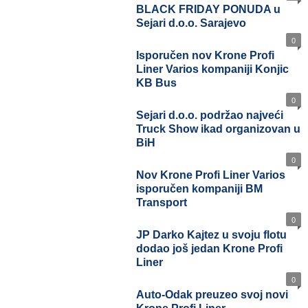
BLACK FRIDAY PONUDA u
Sejari d.o.o. Sarajevo
0
Isporučen nov Krone Profi
Liner Varios kompaniji Konjic
KB Bus
0
Sejari d.o.o. podržao najveći
Truck Show ikad organizovan u
BiH
0
Nov Krone Profi Liner Varios
isporučen kompaniji BM
Transport
0
JP Darko Kajtez u svoju flotu
dodao još jedan Krone Profi
Liner
0
Auto-Odak preuzeo svoj novi